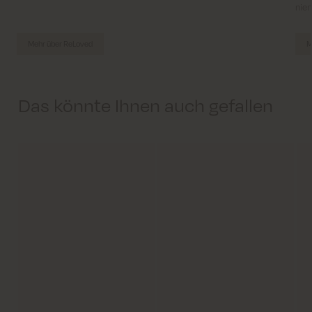
niem
Mehr über ReLoved
M
Das könnte Ihnen auch gefallen