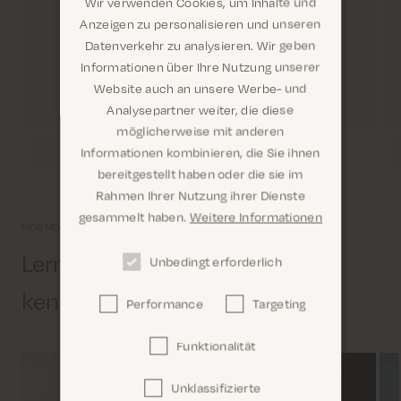
Wir verwenden Cookies, um Inhalte und
Anzeigen zu personalisieren und unseren
Datenverkehr zu analysieren. Wir geben
Informationen über Ihre Nutzung unserer
Website auch an unsere Werbe- und
Analysepartner weiter, die diese
möglicherweise mit anderen
Informationen kombinieren, die Sie ihnen
Sind Sie hier richtig? Es sieht so aus, als wären Sie
bereitgestellt haben oder die sie im
dabei United States
Rahmen Ihrer Nutzung ihrer Dienste
gesammelt haben.
Weitere Informationen
MOS MOSH Universum
Lernen Sie uns etwas näher
Unbedingt erforderlich
kennen
Performance
Targeting
Confirm
Funktionalität
Unklassifizierte