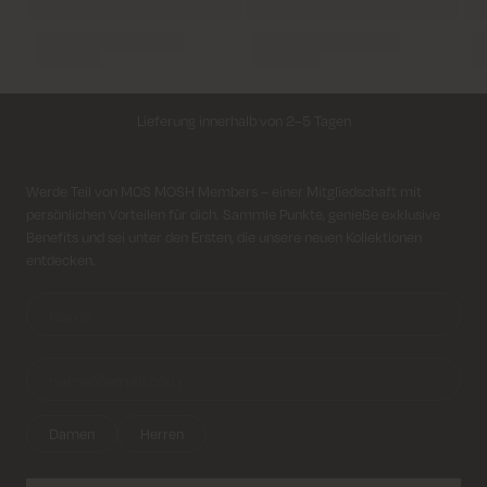
Lieferung innerhalb von 2–5 Tagen
Kostenloser Versand für alle Bestellungen über 69€
Anmeldung für Newsletter
Werde Teil von MOS MOSH Members – einer Mitgliedschaft mit
persönlichen Vorteilen für dich. Sammle Punkte, genieße exklusive
Kosten für Rücksendung ab 6.50€
Benefits und sei unter den Ersten, die unsere neuen Kollektionen
entdecken.
Lieferung innerhalb von 2–5 Tagen
Damen
Herren