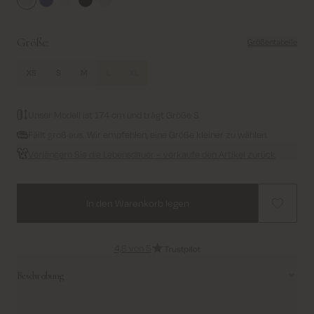
White
Salute Navy
Ecru
Black
Spicy Orange
Größe:
Größentabelle
XS
S
M
L
XL
Unser Modell ist 174 cm und trägt Größe S
Fällt groß aus. Wir empfehlen, eine Größe kleiner zu wählen.
Verlängern Sie die Lebensdauer – verkaufe den Artikel zurück
In den Warenkorb legen
4,8 von 5
Beschreibung
Dieses figurbetonte T-Shirt mit V-Ausschnitt ist ein zeitloses Essential