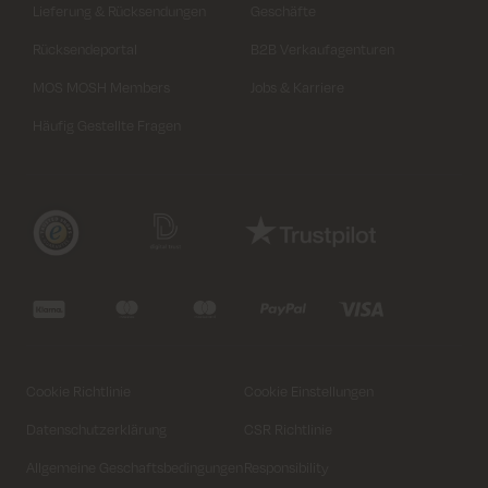
Lieferung & Rücksendungen
Geschäfte
Rücksendeportal
B2B Verkaufagenturen
MOS MOSH Members
Jobs & Karriere
Häufig Gestellte Fragen
Variante auswählen
Schließen
Variante auswählen
Schließen
Length
Regular
Cookie Richtlinie
Cookie Einstellungen
Size
Size
Datenschutzerklärung
CSR Richtlinie
XS
XS
24'
S
S
25'
M
M
26'
L
L
XL
27'
XL
28'
29'
30'
31'
32'
33'
Allgemeine Geschaftsbedingungen
Responsibility