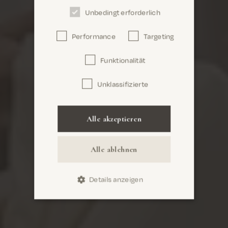
Unbedingt erforderlich
Performance
Targeting
Confirm
Funktionalität
Unklassifizierte
Alle akzeptieren
Alle ablehnen
Details anzeigen