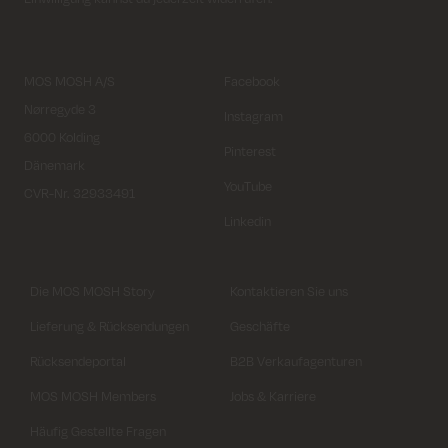
MOS MOSH A/S
Facebook
Nørregyde 3
Instagram
6000 Kolding
Pinterest
Dänemark
YouTube
CVR-Nr. 32933491
Linkedin
Die MOS MOSH Story
Kontaktieren Sie uns
Lieferung & Rücksendungen
Geschäfte
Rücksendeportal
B2B Verkaufagenturen
MOS MOSH Members
Jobs & Karriere
Häufig Gestellte Fragen