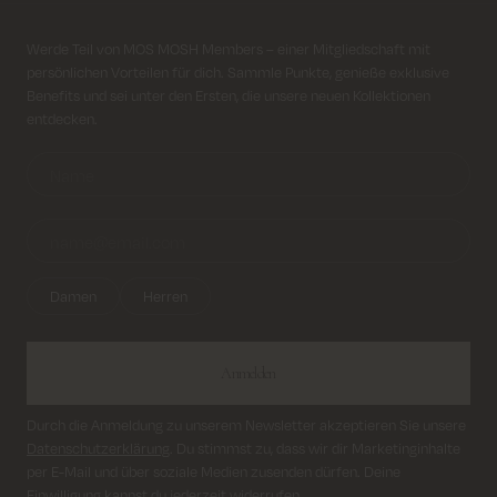
Kosten für Rücksendung ab 6.50€
Anmeldung für Newsletter
Werde Teil von MOS MOSH Members – einer Mitgliedschaft mit
persönlichen Vorteilen für dich. Sammle Punkte, genieße exklusive
Lieferung innerhalb von 2–5 Tagen
Benefits und sei unter den Ersten, die unsere neuen Kollektionen
entdecken.
Damen
Herren
Anmelden
Durch die Anmeldung zu unserem Newsletter akzeptieren Sie unsere
Datenschutzerklärung
. Du stimmst zu, dass wir dir Marketinginhalte
per E-Mail und über soziale Medien zusenden dürfen. Deine
Einwilligung kannst du jederzeit widerrufen.