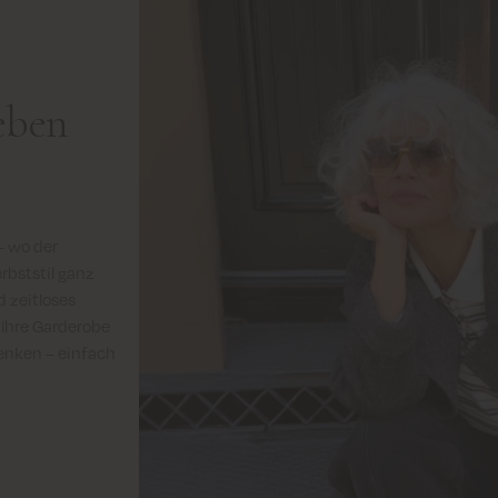
eben
– wo der
rbststil ganz
 zeitloses
 Ihre Garderobe
enken – einfach