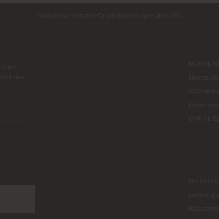
Kostenloser Versand für alle Bestellungen über 69€
MOS MOSH
lichen
unter den
Nørregyde
6000 Kold
Dänemark
CVR-Nr. 
Die MOS 
Lieferung
Rücksende