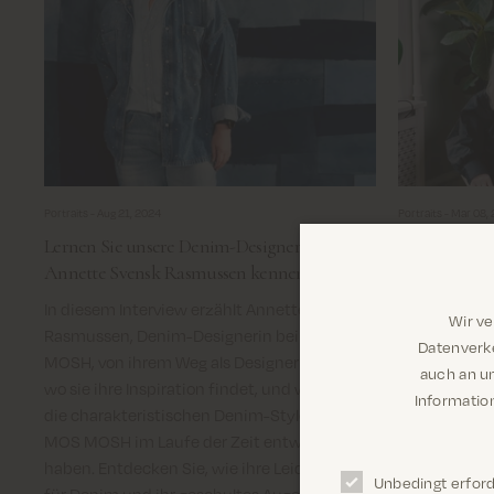
Portraits -
Aug 21, 2024
Portraits -
Mar 08,
Lernen Sie unsere Denim-Designerin
Internationa
Annette Svensk Rasmussen kennen
Sirène…
In diesem Interview erzählt Annette Svensk
Der 8. März 
Wir v
Rasmussen, Denim-Designerin bei MOS
immer ein bes
Datenverke
MOSH, von ihrem Weg als Designerin, davon,
an dem wir u
auch an u
wo sie ihre Inspiration findet, und wie sich
wir feiern 
Information
die charakteristischen Denim-Styles von
zollen denen 
MOS MOSH im Laufe der Zeit entwickelt
Menge hervo
haben. Entdecken Sie, wie ihre Leidenschaft
diesjährigen
Unbedingt erford
für Denim und ihr geschultes Auge fürs
haben wir u