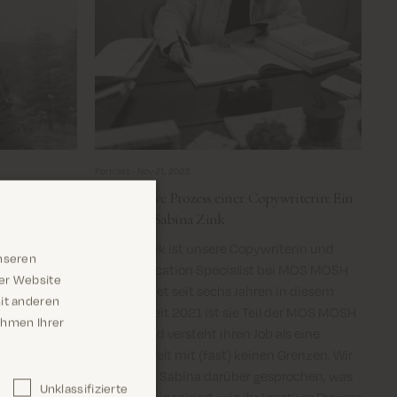
Portraits -
Nov 21, 2023
Der kreative Prozess einer Copywriterin: Ein
spräch mit
Wort mit Sabina Zink
Sabina Zink ist unsere Copywriterin und
nseren
e unserer
Communication Specialist bei MOS MOSH
rer Website
Sie ist offen
und arbeitet seit sechs Jahren in diesem
it anderen
it im Sales-
Bereich. Seit 2021 ist sie Teil der MOS MOSH
Rahmen Ihrer
ie macht.
Familie und versteht ihren Job als eine
MOSH und ist
kreative Welt mit (fast) keinen Grenzen. Wir
dinator auch
haben mit Sabina darüber gesprochen, was
Unklassifizierte
 bekannt.
ihre Arbeit inspiriert, wie ihr kreativer Prozess