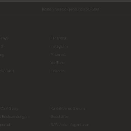
Kosten für Rücksendung ab 6.50€
 A/S
Facebook
 3
Instagram
ing
Pinterest
YouTube
32933491
Linkedin
MOSH Story
Kontaktieren Sie uns
 & Rücksendungen
Geschäfte
portal
B2B Verkaufagenturen