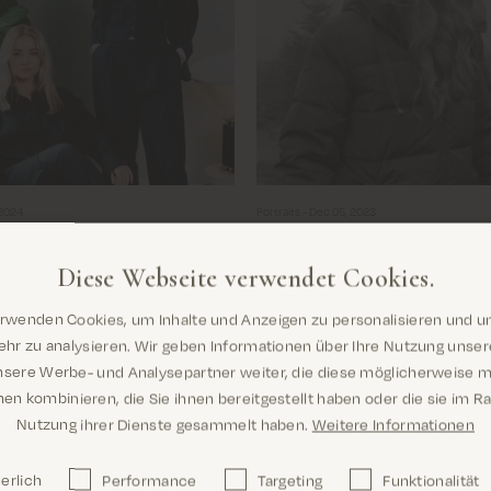
 2024
Portraits -
Dec 05, 2023
ler Damen-Tag: Ein Wort von
Sales Coordinator und
Weihnachtsenthusiastin: Ein Ge
Diese Webseite verwendet Cookies.
Camilla Holleufer Hansen
wird für uns bei MOS MOSH
erwenden Cookies, um Inhalte und Anzeigen zu personalisieren und u
onderer Tag sein. Es ist ein Tag,
Camilla Holleufer Hansen ist ein
Sind Sie hier richtig? Es sieht so aus, als
hr zu analysieren. Wir geben Informationen über Ihre Nutzung unse
ns als Gemeinschaft vereinen;
talentierten Sales Coordinators. 
wären Sie dabei United States
nsere Werbe- und Analysepartner weiter, die diese möglicherweise m
die Damen um uns herum und
und kommunikativ, was die Arbe
en kombinieren, die Sie ihnen bereitgestellt haben oder die sie im 
Tribut, die es wagen, aus der
Bereich zum perfekten Job für s
Nutzung ihrer Dienste gesammelt haben.
Weitere Informationen
rzustechen.
Für den
Seit 2019 ist sie Teil von MOS 
 Internationalen Damentag
neben ihrer Rolle als Sales Coor
erlich
Performance
Targeting
Funktionalität
ns zusammengetan mit..
als unser Christmas-Enthusiast