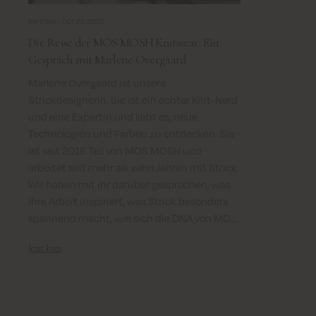
Portraits -
Oct 20, 2023
Die Reise der MOS MOSH Knitwear: Ein
Gespräch mit Marlene Overgaard
Marlene Overgaard ist unsere
Strickdesignerin. Sie ist ein echter Knit-Nerd
und eine Expertin und liebt es, neue
Technologien und Farben zu entdecken. Sie
ist seit 2018 Teil von MOS MOSH und
arbeitet seit mehr als zehn Jahren mit Strick.
Wir haben mit ihr darüber gesprochen, was
ihre Arbeit inspiriert, was Strick besonders
spannend macht, wie sich die DNA von MOS
MOSH in jedem Strickdesign bewahren lässt
Jetzt lesen
und über die Reise unseres beliebten
MMThora Knit.