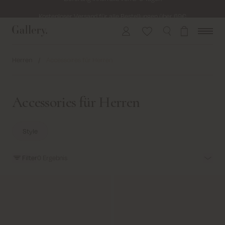
Kostenloser Versand für alle Bestellungen über 69€
Kosten für Rücksendung ab 6.50€
Lieferung innerhalb von 2-5 Tagen
Herren
/
Accessoires für Herren
Accessories für Herren
Style
Filter
0
Ergebnis