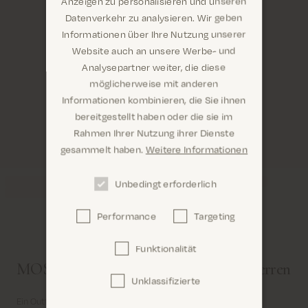
Anzeigen zu personalisieren und unseren
Datenverkehr zu analysieren. Wir geben
Informationen über Ihre Nutzung unserer
Website auch an unsere Werbe- und
Analysepartner weiter, die diese
möglicherweise mit anderen
Informationen kombinieren, die Sie ihnen
Sind Sie hier richtig? Es sieht so aus, als
bereitgestellt haben oder die sie im
wären Sie dabei United States
Rahmen Ihrer Nutzung ihrer Dienste
gesammelt haben.
Weitere Informationen
Unbedingt erforderlich
Performance
Targeting
Confirm
Funktionalität
MOS MOSH Gallery. Accessoires für Herren
Unklassifizierte
Ein Outfit ist erst dann komplett, wenn die Details stimmen.