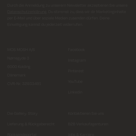
Durch die Anmeldung zu unserem Newsletter akzeptieren Sie unsere
Datenschutzerklärung
. Du stimmst zu, dass wir dir Marketinginhalte
per E-Mail und über soziale Medien zusenden dürfen. Deine
Einwilligung kannst du jederzeit widerrufen.
MOS MOSH A/S
Facebook
Nørregyde 3
Instagram
6000 Kolding
Pinterest
Dänemark
YouTube
CVR-Nr. 32933491
Linkedin
Die Gallery. Story
Kontaktieren Sie uns
Lieferung & Rückgaberecht
B2B Verkaufagenturen
Rücksendeportal
Jobs & Karriere