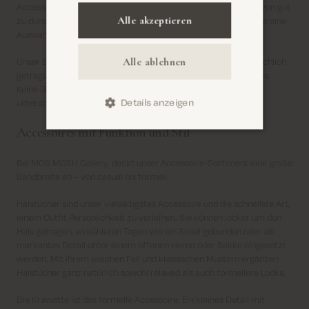
Accessoires sind die Elemente, die einen gut gekleideten Look von gut
Alle akzeptieren
zu durchdacht machen – und bei MOS MOSH Gallery. finden Sie eine
Auswahl an Accessoires für Herren, die genau das leisten.
Alle ablehnen
Unser Sortiment basiert auf klassischen Accessoires, die tatsächlich
getragen werden: Halstücher, Krawatten und gestrickte Beanies.
Keine überflüssigen Extras – nur Accessoires, die Ihren Look
Details anzeigen
unterstreichen und sich nahtlos in den Rest Ihrer Garderobe fit.
Accessoires mit Funktion und Stil
Bei MOS MOSH Gallery. deckt unser Accessoire-Sortiment eine große
Bandbreite ab – von casual bis formell.
Halstücher sind unser vielseitigstes Accessoire und die schnellste Art,
einem Outfit Persönlichkeit zu verleihen. Sie können locker um den
Hals getragen, an kühleren Tagen wie ein Schal gebunden oder als
markantes Detail unter einem offenen Hemd oder Sakko eingesetzt
werden. Mit ihrem weichen Fall und klassischen Mustern ergänzen
Halstücher ganz natürlich sowohl relaxed als auch formellere Looks.
Die Krawatte ist das formelle Accessoire. Ein kleines Detail mit