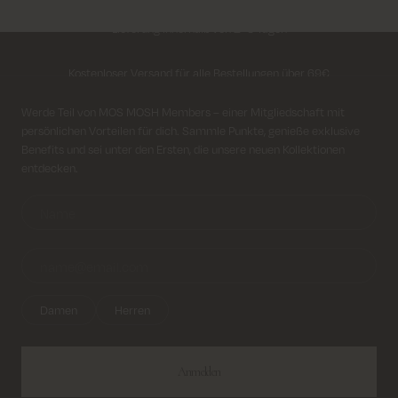
Lieferung innerhalb von 2–5 Tagen
Kostenloser Versand für alle Bestellungen über 69€
Kosten für Rücksendung ab 6.50€
Anmeldung für Newsletter
Werde Teil von MOS MOSH Members – einer Mitgliedschaft mit
persönlichen Vorteilen für dich. Sammle Punkte, genieße exklusive
Lieferung innerhalb von 2–5 Tagen
Benefits und sei unter den Ersten, die unsere neuen Kollektionen
entdecken.
Damen
Herren
Anmelden