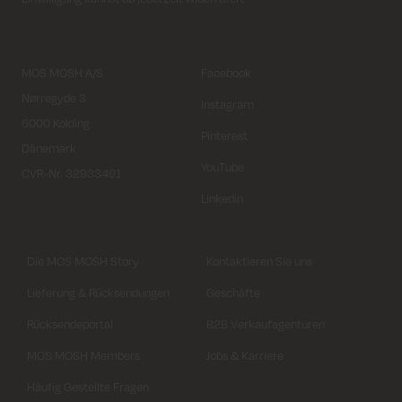
MOS MOSH A/S
Facebook
Nørregyde 3
Instagram
6000 Kolding
Pinterest
Dänemark
YouTube
CVR-Nr. 32933491
Linkedin
Die MOS MOSH Story
Kontaktieren Sie uns
Lieferung & Rücksendungen
Geschäfte
Rücksendeportal
B2B Verkaufagenturen
MOS MOSH Members
Jobs & Karriere
Häufig Gestellte Fragen