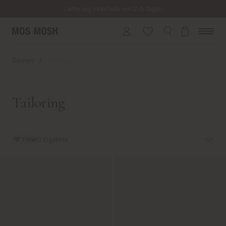
Lieferung innerhalb von 2-5 Tagen
Kostenloser Versand für alle Bestellungen über 69€
Kosten für Rücksendung ab 6.50€
Lieferung innerhalb von 2-5 Tagen
Damen
/
Tailoring
Tailoring
Filter
0
Ergebnis