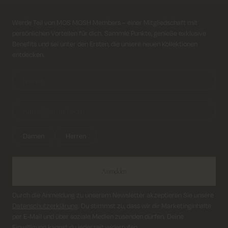
Kostenloser Versand für alle Bestellungen über 69€
Anmeldung für Newsletter
Werde Teil von MOS MOSH Members – einer Mitgliedschaft mit
persönlichen Vorteilen für dich. Sammle Punkte, genieße exklusive
Kosten für Rücksendung ab 6.50€
Benefits und sei unter den Ersten, die unsere neuen Kollektionen
entdecken.
Lieferung innerhalb von 2–5 Tagen
Damen
Herren
Anmelden
Durch die Anmeldung zu unserem Newsletter akzeptieren Sie unsere
Datenschutzerklärung
. Du stimmst zu, dass wir dir Marketinginhalte
per E-Mail und über soziale Medien zusenden dürfen. Deine
Einwilligung kannst du jederzeit widerrufen.