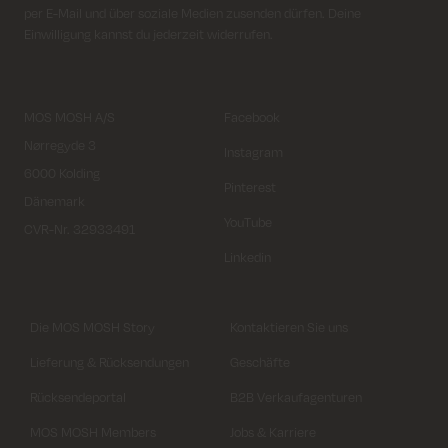
per E-Mail und über soziale Medien zusenden dürfen. Deine
Einwilligung kannst du jederzeit widerrufen.
MOS MOSH A/S
Facebook
Nørregyde 3
Instagram
6000 Kolding
Pinterest
Dänemark
YouTube
CVR-Nr. 32933491
Linkedin
Die MOS MOSH Story
Kontaktieren Sie uns
Lieferung & Rücksendungen
Geschäfte
Rücksendeportal
B2B Verkaufagenturen
MOS MOSH Members
Jobs & Karriere