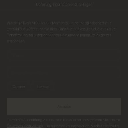
Lieferung innerhalb von 2–5 Tagen
Kostenloser Versand für alle Bestellungen über 69€
Anmeldung für Newsletter
Werde Teil von MOS MOSH Members – einer Mitgliedschaft mit
persönlichen Vorteilen für dich. Sammle Punkte, genieße exklusive
Kosten für Rücksendung ab 6.50€
Benefits und sei unter den Ersten, die unsere neuen Kollektionen
entdecken.
Lieferung innerhalb von 2–5 Tagen
Damen
Herren
Anmelden
Durch die Anmeldung zu unserem Newsletter akzeptieren Sie unsere
Datenschutzerklärung
. Du stimmst zu, dass wir dir Marketinginhalte