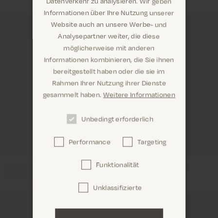
Datenverkehr zu analysieren. Wir geben
Informationen über Ihre Nutzung unserer
Website auch an unsere Werbe- und
Analysepartner weiter, die diese
möglicherweise mit anderen
Informationen kombinieren, die Sie ihnen
Sind Sie hier richtig? Es sieht so aus, als wären Sie
bereitgestellt haben oder die sie im
dabei United States
Rahmen Ihrer Nutzung ihrer Dienste
gesammelt haben.
Weitere Informationen
Unbedingt erforderlich
Performance
Targeting
Confirm
Funktionalität
Unklassifizierte