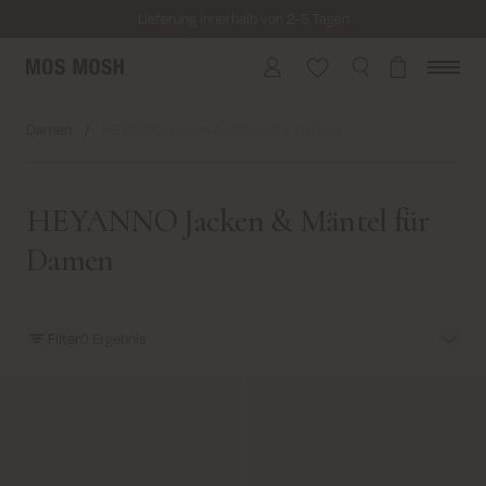
Lieferung innerhalb von 2-5 Tagen
Kostenloser Versand für alle Bestellungen über 69€
Kosten für Rücksendung ab 6.50€
Lieferung innerhalb von 2-5 Tagen
Damen
/
HEYANNO Jacken & Mäntel für Damen
HEYANNO Jacken & Mäntel für
Damen
Filter
0
Ergebnis