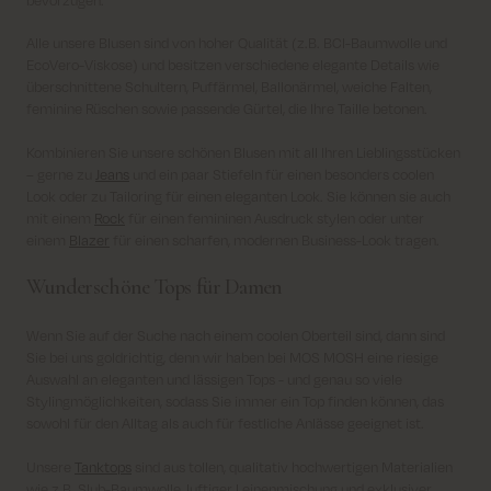
Alle unsere Blusen sind von hoher Qualität (z.B. BCI-Baumwolle und
EcoVero-Viskose) und besitzen verschiedene elegante Details wie
überschnittene Schultern, Puffärmel, Ballonärmel, weiche Falten,
feminine Rüschen sowie passende Gürtel, die Ihre Taille betonen.
Kombinieren Sie unsere schönen Blusen mit all Ihren Lieblingsstücken
– gerne zu
Jeans
und ein paar Stiefeln für einen besonders coolen
Look oder zu Tailoring für einen eleganten Look. Sie können sie auch
mit einem
Rock
für einen femininen Ausdruck stylen oder unter
einem
Blazer
für einen scharfen, modernen Business-Look tragen.
Wunderschöne Tops für Damen
Wenn Sie auf der Suche nach einem coolen Oberteil sind, dann sind
Sie bei uns goldrichtig, denn wir haben bei MOS MOSH eine riesige
Auswahl an eleganten und lässigen Tops - und genau so viele
Stylingmöglichkeiten, sodass Sie immer ein Top finden können, das
sowohl für den Alltag als auch für festliche Anlässe geeignet ist.
Unsere
Tanktops
sind aus tollen, qualitativ hochwertigen Materialien
wie z.B. Slub-Baumwolle, luftiger Leinenmischung und exklusiver