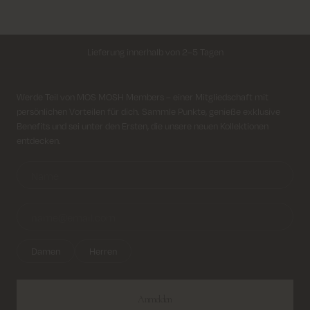
Lieferung innerhalb von 2–5 Tagen
Kostenloser Versand für alle Bestellungen über 69€
Anmeldung für Newsletter
Werde Teil von MOS MOSH Members – einer Mitgliedschaft mit
Kosten für Rücksendung ab 6.50€
persönlichen Vorteilen für dich. Sammle Punkte, genieße exklusive
Benefits und sei unter den Ersten, die unsere neuen Kollektionen
entdecken.
Lieferung innerhalb von 2–5 Tagen
Damen
Herren
Anmelden