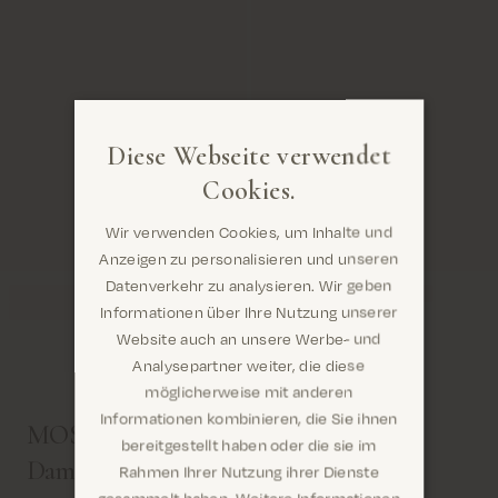
Diese Webseite verwendet
Cookies.
Wir verwenden Cookies, um Inhalte und
Anzeigen zu personalisieren und unseren
Datenverkehr zu analysieren. Wir geben
Informationen über Ihre Nutzung unserer
Website auch an unsere Werbe- und
Analysepartner weiter, die diese
möglicherweise mit anderen
Informationen kombinieren, die Sie ihnen
MOS MOSH Blusen und Oberteile für
Sind Sie hier richtig? Es sieht so aus, als wären Sie
bereitgestellt haben oder die sie im
dabei United States
Damen
Rahmen Ihrer Nutzung ihrer Dienste
gesammelt haben.
Weitere Informationen