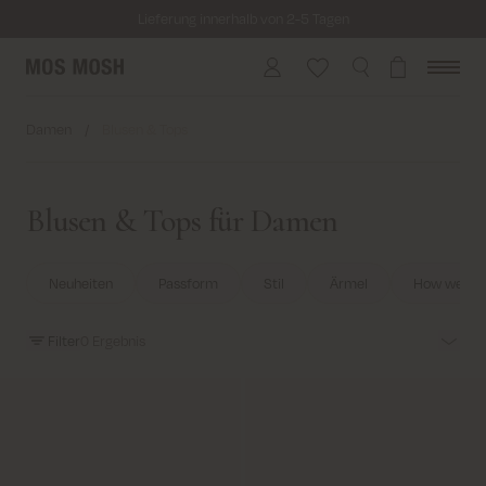
Lieferung innerhalb von 2-5 Tagen
Kostenloser Versand für alle Bestellungen über 69€
Kosten für Rücksendung ab 6.50€
Lieferung innerhalb von 2-5 Tagen
Damen
/
Blusen & Tops
Blusen & Tops für Damen
Neuheiten
Passform
Stil
Ärmel
How we ca
Filter
0
Ergebnis