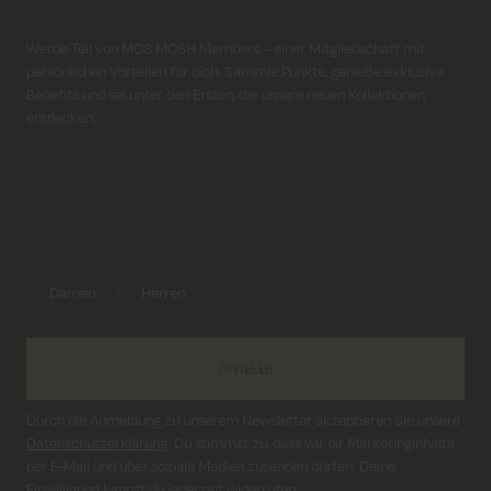
Kostenloser Versand für alle Bestellungen über 69€
Anmeldung für Newsletter
Werde Teil von MOS MOSH Members – einer Mitgliedschaft mit
persönlichen Vorteilen für dich. Sammle Punkte, genieße exklusive
Kosten für Rücksendung ab 6.50€
Benefits und sei unter den Ersten, die unsere neuen Kollektionen
entdecken.
Lieferung innerhalb von 2–5 Tagen
Damen
Herren
Anmelden
Durch die Anmeldung zu unserem Newsletter akzeptieren Sie unsere
Datenschutzerklärung
. Du stimmst zu, dass wir dir Marketinginhalte
per E-Mail und über soziale Medien zusenden dürfen. Deine
Einwilligung kannst du jederzeit widerrufen.