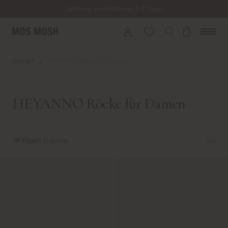
Lieferung innerhalb von 2-5 Tagen
Kostenloser Versand für alle Bestellungen über 69€
Kosten für Rücksendung ab 6.50€
Damen
/
HEYANNO Röcke für Damen
Lieferung innerhalb von 2-5 Tagen
HEYANNO Röcke für Damen
Filter
0
Ergebnis