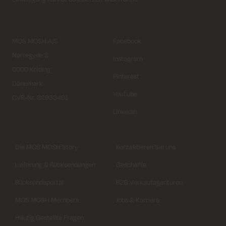
MOS MOSH A/S
Facebook
Nørregyde 3
Instagram
6000 Kolding
Pinterest
Dänemark
YouTube
CVR-Nr. 32933491
Linkedin
Die MOS MOSH Story
Kontaktieren Sie uns
Lieferung & Rücksendungen
Geschäfte
Rücksendeportal
B2B Verkaufagenturen
MOS MOSH Members
Jobs & Karriere
Häufig Gestellte Fragen