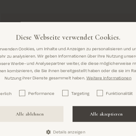
Diese Webseite verwendet Cookies.
erwenden Cookies, um Inhalte und Anzeigen zu personalisieren und u
Sind Sie hier richtig? Es sieht so aus,
hr zu analysieren. Wir geben Informationen über Ihre Nutzung unse
als wären Sie dabei United States
nsere Werbe- und Analysepartner weiter, die diese möglicherweise m
en kombinieren, die Sie ihnen bereitgestellt haben oder die sie im 
Nutzung ihrer Dienste gesammelt haben.
Weitere Informationen
erlich
Performance
Targeting
Funktionalität
Confirm
Alle ablehnen
Alle akzeptieren
Details anzeigen