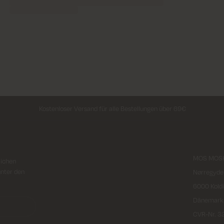
Kostenloser Versand für alle Bestellungen über 69€
MOS MOSH
lichen
unter den
Nørregyde
6000 Kold
Dänemark
CVR-Nr. 