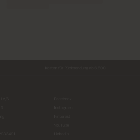
Kosten für Rücksendung ab 6.50€
 A/S
Facebook
 3
Instagram
ing
Pinterest
YouTube
32933491
Linkedin