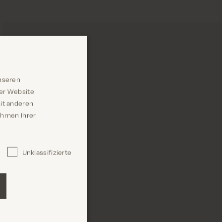
nseren
rer Website
it anderen
Rahmen Ihrer
Unklassifizierte