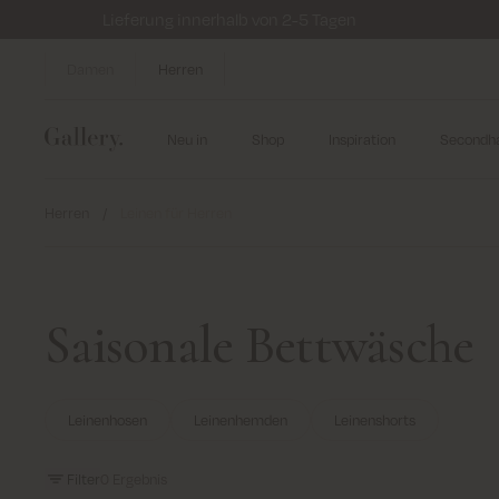
Lieferung innerhalb von 2-5 Tagen
Damen
Herren
Neu in
Shop
Inspiration
Secondh
Herren
/
Leinen für Herren
Saisonale Bettwäsche
Leinenhosen
Leinenhemden
Leinenshorts
Filter
0
Ergebnis