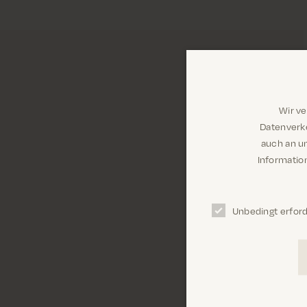
Wir v
Datenverke
auch an u
Information
Unbedingt erford