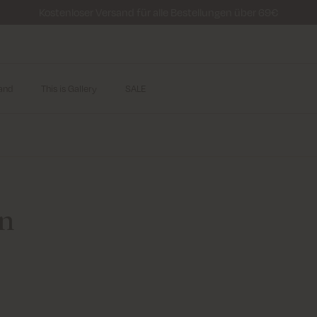
Kostenloser Versand für alle Bestellungen über 69€
and
This is Gallery
SALE
en