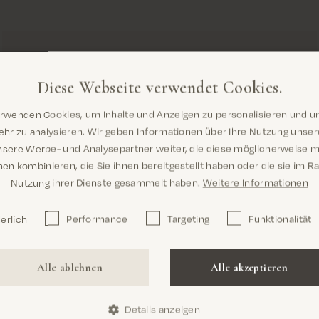
Diese Webseite verwendet Cookies.
erwenden Cookies, um Inhalte und Anzeigen zu personalisieren und u
Sind Sie hier richtig? Es sieht so aus,
hr zu analysieren. Wir geben Informationen über Ihre Nutzung unse
als wären Sie dabei United States
nsere Werbe- und Analysepartner weiter, die diese möglicherweise m
en kombinieren, die Sie ihnen bereitgestellt haben oder die sie im 
Nutzung ihrer Dienste gesammelt haben.
Weitere Informationen
erlich
Performance
Targeting
Funktionalität
Confirm
Alle ablehnen
Alle akzeptieren
Details anzeigen