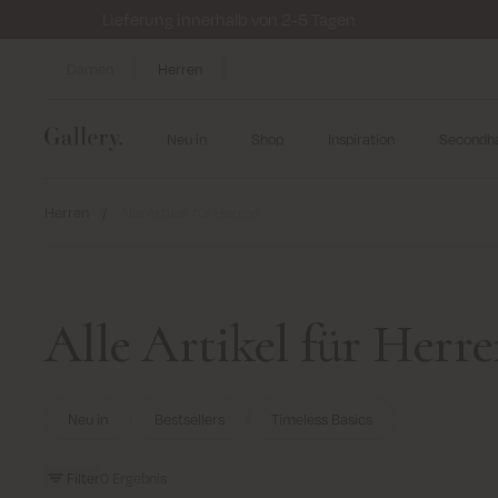
Lieferung innerhalb von 2-5 Tagen
Damen
Herren
Neu in
Shop
Inspiration
Secondh
Herren
/
Alle Artikel für Herren
Alle Artikel für Herr
Neu in
Bestsellers
Timeless Basics
Filter
0
Ergebnis