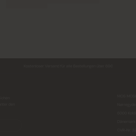
Kostenloser Versand für alle Bestellungen über 69€
MOS MOSH
lichen
unter den
Nørregyde
6000 Kold
Dänemark
CVR-Nr. 