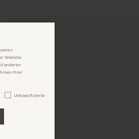
nseren
rer Website
it anderen
Rahmen Ihrer
Unklassifizierte