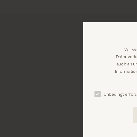
Wir v
Datenverke
auch an u
Information
Unbedingt erford