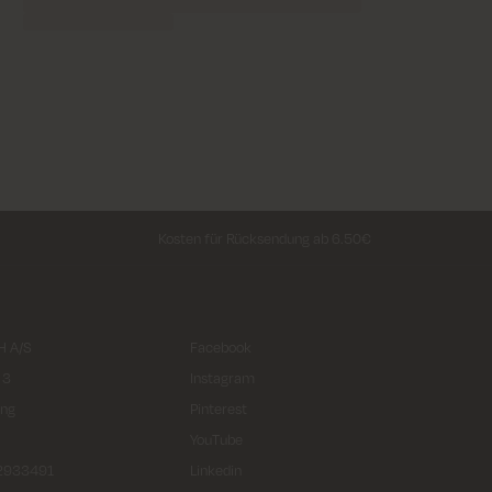
Kosten für Rücksendung ab 6.50€
 A/S
Facebook
 3
Instagram
ing
Pinterest
YouTube
32933491
Linkedin