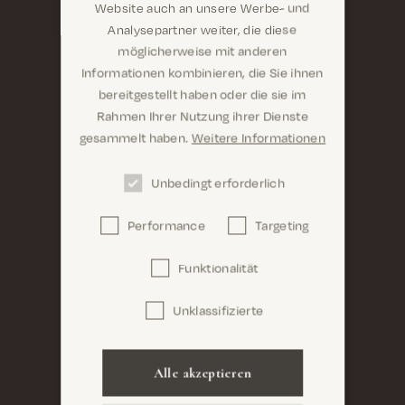
Website auch an unsere Werbe- und
Analysepartner weiter, die diese
möglicherweise mit anderen
Informationen kombinieren, die Sie ihnen
Sind Sie hier richtig? Es sieht so aus, als wären Sie
bereitgestellt haben oder die sie im
dabei United States
Rahmen Ihrer Nutzung ihrer Dienste
gesammelt haben.
Weitere Informationen
Unbedingt erforderlich
Performance
Targeting
Confirm
Funktionalität
Unklassifizierte
Alle akzeptieren