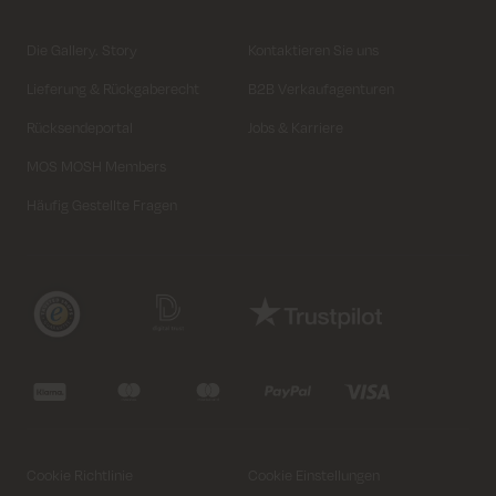
Die Gallery. Story
Kontaktieren Sie uns
Lieferung & Rückgaberecht
B2B Verkaufagenturen
Rücksendeportal
Jobs & Karriere
MOS MOSH Members
Häufig Gestellte Fragen
Variante auswählen
Schließen
Variante auswählen
Variante auswählen
Schließen
Schließen
Length
32'
Cookie Richtlinie
Cookie Einstellungen