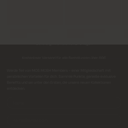
Lieferung innerhalb von 2–5 Tagen
Kostenloser Versand für alle Bestellungen über 69€
Kosten für Rücksendung ab 6.50€
Anmeldung für Newsletter
Werde Teil von MOS MOSH Members – einer Mitgliedschaft mit
persönlichen Vorteilen für dich. Sammle Punkte, genieße exklusive
Lieferung innerhalb von 2–5 Tagen
Benefits und sei unter den Ersten, die unsere neuen Kollektionen
entdecken.