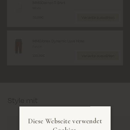
MMGDarren T-Shirt
White
Variante auswählen
39,99€
MMGJones Dynamic Luxe Hose
Falcon
Variante auswählen
139,99€
Style mit
Diese Webseite verwendet
Cookies.