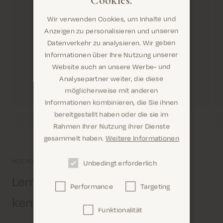
Wir verwenden Cookies, um Inhalte und
Anzeigen zu personalisieren und unseren
Datenverkehr zu analysieren. Wir geben
Informationen über Ihre Nutzung unserer
Website auch an unsere Werbe- und
Analysepartner weiter, die diese
möglicherweise mit anderen
Informationen kombinieren, die Sie ihnen
Are you in the right place?
bereitgestellt haben oder die sie im
Rahmen Ihrer Nutzung ihrer Dienste
gesammelt haben.
Weitere Informationen
MOS MOSH Gallery.
Unbedingt erforderlich
Lernen Sie uns etwas näher
Confirm
Performance
Targeting
kennen
Funktionalität