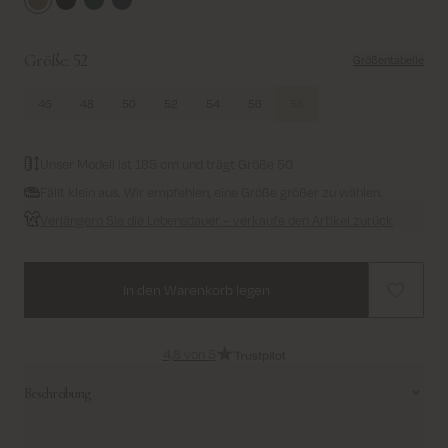
Falcon
Black
Dark Green
Navy
Größe:
52
Größentabelle
46
48
50
52
54
56
58
Unser Modell ist 185 cm und trägt Größe 50
Fällt klein aus. Wir empfehlen, eine Größe größer zu wählen.
Verlängern Sie die Lebensdauer – verkaufe den Artikel zurück
In den Warenkorb legen
4,8 von 5
Beschreibung
Ein doppelreihiger Blazer mit fallendem Revers, langen Ärmeln und