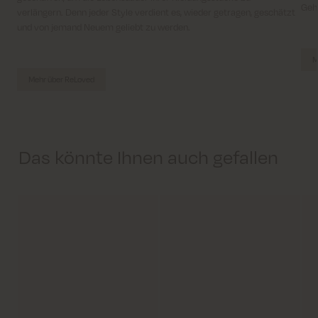
Geh
verlängern. Denn jeder Style verdient es, wieder getragen, geschätzt
und von jemand Neuem geliebt zu werden.
M
Mehr über ReLoved
Das könnte Ihnen auch gefallen