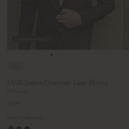
Shoppen Sie den Look
Gallery
MMGJames Dynamic Luxe Blazer
Relaxed fit
259,99€
Farbe:
Dark Green