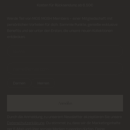
Lieferung innerhalb von 2–5 Tagen
Anmeldung für Newsletter
Werde Teil von MOS MOSH Members – einer Mitgliedschaft mit
persönlichen Vorteilen für dich. Sammle Punkte, genieße exklusive
Benefits und sei unter den Ersten, die unsere neuen Kollektionen
entdecken.
Damen
Herren
Anmelden
Durch die Anmeldung zu unserem Newsletter akzeptieren Sie unsere
Datenschutzerklärung
. Du stimmst zu, dass wir dir Marketinginhalte
per E-Mail und über soziale Medien zusenden dürfen. Deine