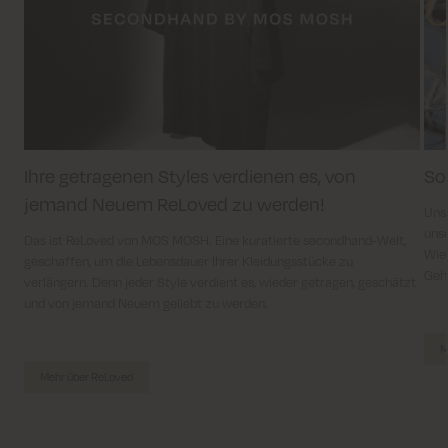
Ihre getragenen Styles verdienen es, von
So
jemand Neuem ReLoved zu werden!
Uns
unse
Das ist ReLoved von MOS MOSH. Eine kuratierte secondhand-Welt,
Wie 
geschaffen, um die Lebensdauer Ihrer Kleidungsstücke zu
Geh
verlängern. Denn jeder Style verdient es, wieder getragen, geschätzt
und von jemand Neuem geliebt zu werden.
M
Mehr über ReLoved