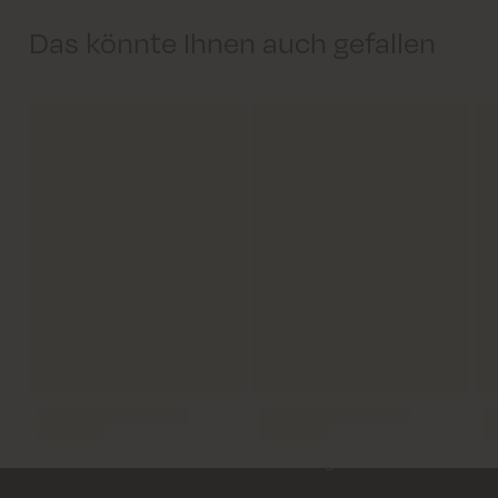
Das könnte Ihnen auch gefallen
Lieferung innerhalb von 2–5 Tagen
Kostenloser Versand für alle Bestellungen über 69€
Kosten für Rücksendung ab 6.50€