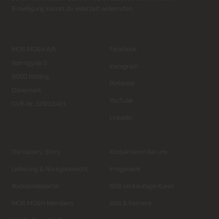
Einwilligung kannst du jederzeit widerrufen.
MOS MOSH A/S
Facebook
Nørregyde 3
Instagram
6000 Kolding
Pinterest
Dänemark
YouTube
CVR-Nr. 32933491
Linkedin
Die Gallery. Story
Kontaktieren Sie uns
Lieferung & Rückgaberecht
Imagebank
Rücksendeportal
B2B Verkaufagenturen
MOS MOSH Members
Jobs & Karriere