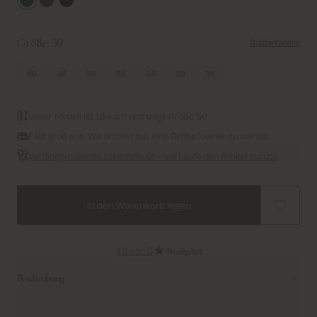
Dark Green
Navy
Black
Größe:
50
Größentabelle
46
48
50
52
54
56
58
Unser Modell ist 184 cm und trägt Größe 50
Fällt groß aus. Wir empfehlen, eine Größe kleiner zu wählen.
Verlängern Sie die Lebensdauer – verkaufe den Artikel zurück
In den Warenkorb legen
4,8 von 5
Beschreibung
Ein klassischer Blazer mit fallendem Revers, langen Ärmeln und