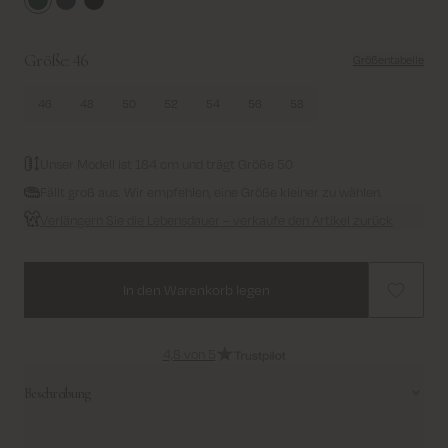
Dark Green
Navy
Black
Größe:
46
Größentabelle
46
48
50
52
54
56
58
Unser Modell ist 184 cm und trägt Größe 50
Fällt groß aus. Wir empfehlen, eine Größe kleiner zu wählen.
Verlängern Sie die Lebensdauer – verkaufe den Artikel zurück
In den Warenkorb legen
4,8 von 5
Beschreibung
Ein klassischer Blazer mit fallendem Revers, langen Ärmeln und