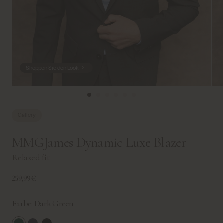
Shoppen Sie den Look
Gallery
MMGJames Dynamic Luxe Blazer
Relaxed fit
259,99€
Farbe:
Dark Green