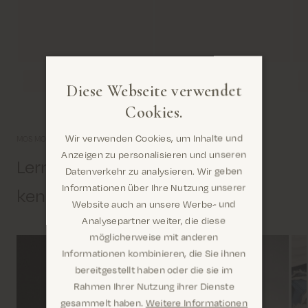
Diese Webseite verwendet
Cookies.
Wir verwenden Cookies, um Inhalte und
MOS MOSH Gallery.
Anzeigen zu personalisieren und unseren
Lernen Sie uns etwas näher
Datenverkehr zu analysieren. Wir geben
Informationen über Ihre Nutzung unserer
kennen
Website auch an unsere Werbe- und
Analysepartner weiter, die diese
möglicherweise mit anderen
Informationen kombinieren, die Sie ihnen
Sind Sie hier richtig? Es sieht so aus, als
bereitgestellt haben oder die sie im
wären Sie dabei United States
Rahmen Ihrer Nutzung ihrer Dienste
gesammelt haben.
Weitere Informationen