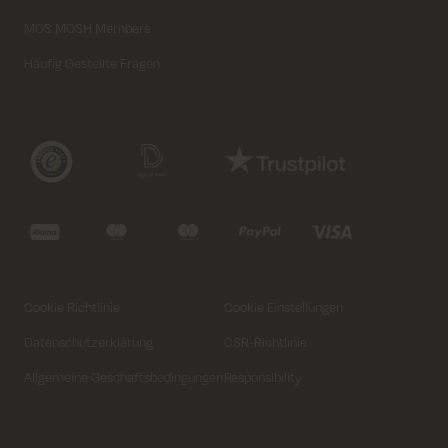
MOS MOSH Members
Häufig Gestellte Fragen
Cookie Richtlinie
Cookie Einstellungen
Datenschutzerklärung
CSR-Richtlinie
46
48
50
52
54
56
58
Allgemeine Geschaftsbedingungen
Responsibility
In den Warenkorb legen