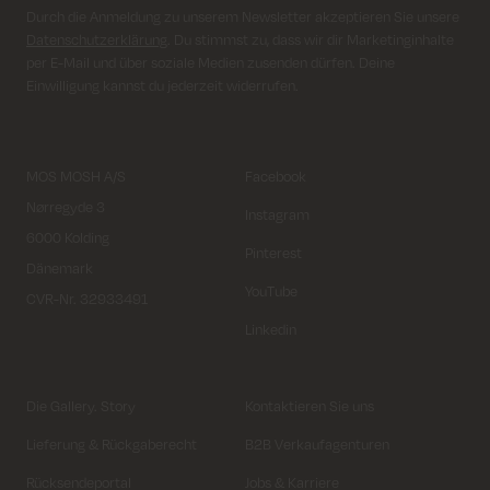
Durch die Anmeldung zu unserem Newsletter akzeptieren Sie unsere
Datenschutzerklärung
. Du stimmst zu, dass wir dir Marketinginhalte
per E-Mail und über soziale Medien zusenden dürfen. Deine
Einwilligung kannst du jederzeit widerrufen.
MOS MOSH A/S
Facebook
Nørregyde 3
Instagram
6000 Kolding
Pinterest
Dänemark
YouTube
CVR-Nr. 32933491
Linkedin
Die Gallery. Story
Kontaktieren Sie uns
Lieferung & Rückgaberecht
B2B Verkaufagenturen
Rücksendeportal
Jobs & Karriere