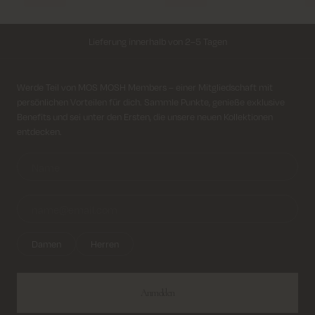
Lieferung innerhalb von 2–5 Tagen
Kostenloser Versand für alle Bestellungen über 69€
Anmeldung für Newsletter
Werde Teil von MOS MOSH Members – einer Mitgliedschaft mit
persönlichen Vorteilen für dich. Sammle Punkte, genieße exklusive
Kosten für Rücksendung ab 6.50€
Benefits und sei unter den Ersten, die unsere neuen Kollektionen
entdecken.
Lieferung innerhalb von 2–5 Tagen
Damen
Herren
Anmelden