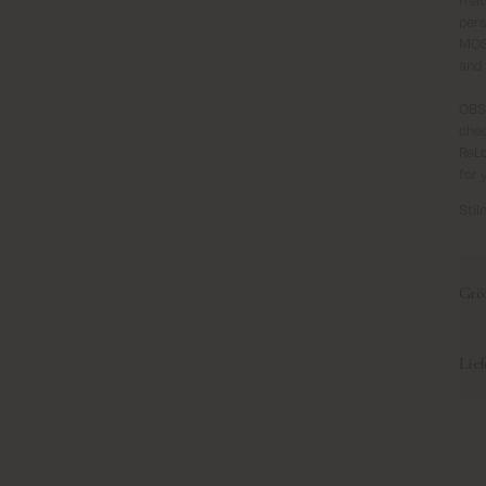
pers
MOS 
and 
OBS!
chec
ReLo
for 
Sti
Grö
Plea
Lie
Reme
on t
Lief
We 
Wir 
meas
nich