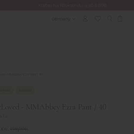
Kosten für Rücksendung ab 6.50€
Germany
Germany
ved - MMAbbey Ezra Pant / 40
s Mosh
ReLoved
Loved - MMAbbey Ezra Pant / 40
m fit
,00€
159,00€