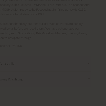
onal style.This ReLoved - MMAbbey Ezra Pant / 40 is a secondhand
MOSH style - ready to be ReLoved again. Price as new is €159,
this secondhand style costs €64.
 All secondhand styles from our ReLoved universe are quality
ked by us before we resell them. We have categorized our
ved styles in 3 conditions;
Fair
,
Good
and
As new
, making it easy
you to navigate through.
lnummer 160400
ßentabelle
se use this size guide to help you find the right size.
ferung & Zahlung
mber that this is a general guide and sizes may vary depending
he model's fit.
erung
: Kostenloser Versand für alle Bestellungen über 69 €
recommend that you use our measuring guide and take the
liefern an Privatadressen, Geschäftsadressen und ParcelShops –
urements directly on your body.
t an Postfächer.