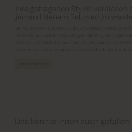
Ihre getragenen Styles verdienen 
jemand Neuem ReLoved zu werde
Bei MOS MOSH möchten wir ein zirkuläres Mindset unters
Lebensdauer unserer hochwertigen Kleidung verlängern. De
secondhand-Bekleidungsuniversum „ReLoved by MOS MOSH
Universum, in dem unsere Kleidungsstücke Saison für Sa
wieder geliebt werden können.
Mehr über ReLoved
Das könnte Ihnen auch gefallen