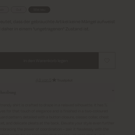
air
Gut
Wie neu
eutet, dass der gebrauchte Artikel keine Mängel aufweist
 daher in einem "ungetragenen" Zustand ist.
In den Warenkorb legen
4,8 von 5
chreibung
 trendy shirt is crafted to drape in a relaxed silhouette. It has ¾
ves for that touch of elegance and is finished in a two-coloured
uard pattern, detailed with a button closure, classic collar, chest
et, and delicate pleats at the back. Elevate your style even further
mbracing the power of coordination – pair it flawlessly with the
hing pants for an ensemble that speaks volumes about your