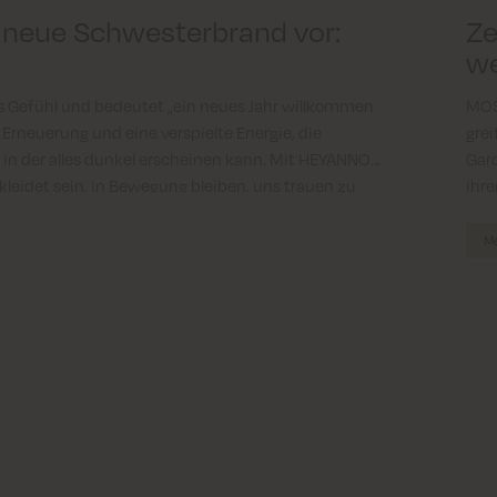
e neue Schwesterbrand vor:
Ze
w
s Gefühl und bedeutet „ein neues Jahr willkommen
MOS
e Erneuerung und eine verspielte Energie, die
grei
 in der alles dunkel erscheinen kann. Mit HEYANNO
Gar
eidet sein, in Bewegung bleiben, uns trauen zu
ihre
en.
Me