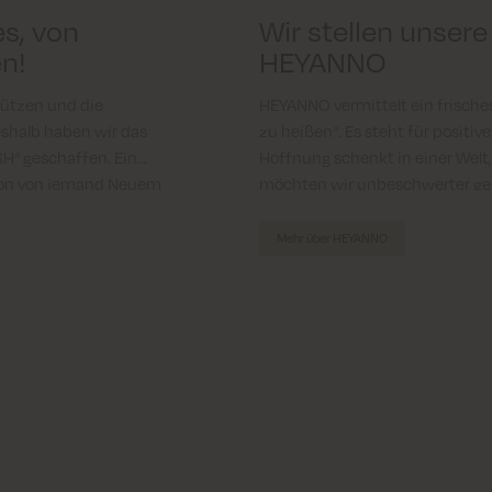
es, von
Wir stellen unser
n!
HEYANNO
tützen und die
HEYANNO vermittelt ein frische
shalb haben wir das
zu heißen“. Es steht für positiv
“ geschaffen. Ein
Hoffnung schenkt in einer Welt,
ison von jemand Neuem
möchten wir unbeschwerter gekl
spielen und niemals stillzusteh
Mehr über HEYANNO