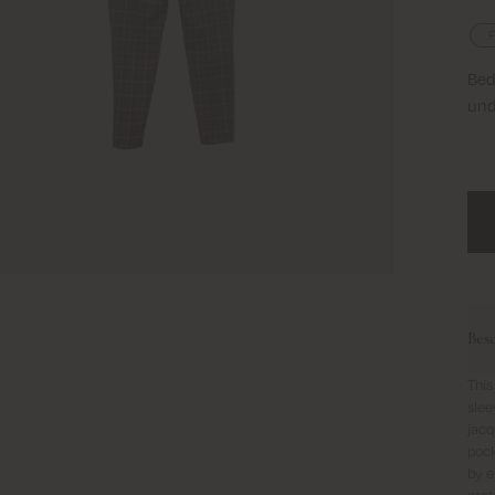
F
Bed
und
Bes
This
slee
jacq
pock
by e
matc