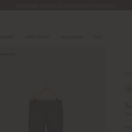
Kostenloser Versand für alle Bestellungen über 69€
EYANNO
HEART SPORT
Secondhand
SALE
detes Bild
ReLo
Mo
Re
Sli
64