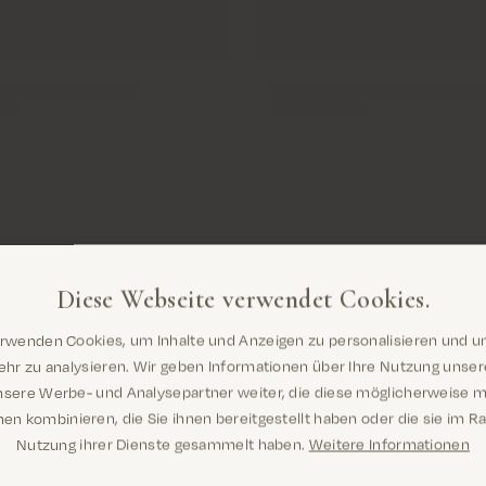
MOS MOSH Universum
Diese Webseite verwendet Cookies.
en Sie uns etwas näher k
erwenden Cookies, um Inhalte und Anzeigen zu personalisieren und u
Sind Sie hier richtig? Es sieht so aus, als
hr zu analysieren. Wir geben Informationen über Ihre Nutzung unse
wären Sie dabei United States
nsere Werbe- und Analysepartner weiter, die diese möglicherweise m
en kombinieren, die Sie ihnen bereitgestellt haben oder die sie im 
Nutzung ihrer Dienste gesammelt haben.
Weitere Informationen