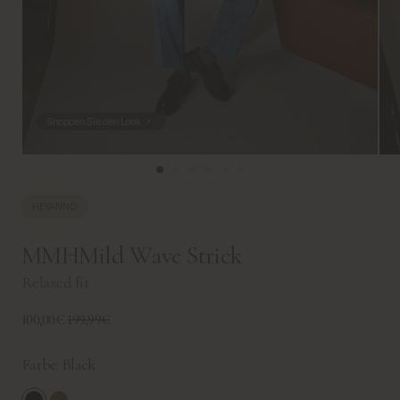
Shoppen Sie den Look
HEYANNO
MMHMild Wave Strick
Relaxed fit
100,00€
199,99€
Farbe:
Black