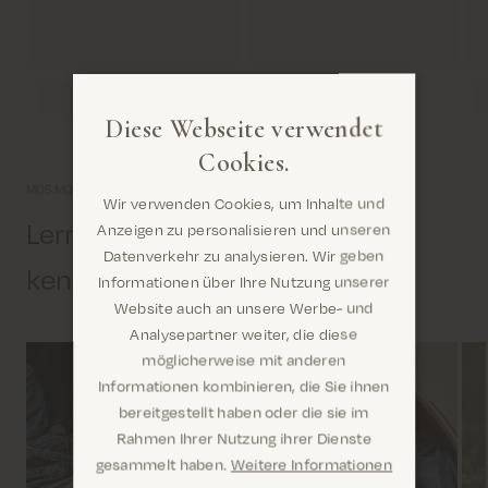
Diese Webseite verwendet
Cookies.
MOS MOSH Universum
Wir verwenden Cookies, um Inhalte und
Lernen Sie uns etwas näher
Anzeigen zu personalisieren und unseren
Datenverkehr zu analysieren. Wir geben
kennen
Informationen über Ihre Nutzung unserer
Website auch an unsere Werbe- und
Analysepartner weiter, die diese
möglicherweise mit anderen
Informationen kombinieren, die Sie ihnen
Sind Sie hier richtig? Es sieht so aus, als wären Sie
bereitgestellt haben oder die sie im
dabei United States
Rahmen Ihrer Nutzung ihrer Dienste
gesammelt haben.
Weitere Informationen