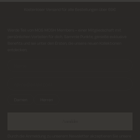
Kostenloser Versand für alle Bestellungen über 69€
Kosten für Rücksendung ab 6.50€
Anmeldung für Newsletter
Werde Teil von MOS MOSH Members – einer Mitgliedschaft mit
Lieferung innerhalb von 2–5 Tagen
persönlichen Vorteilen für dich. Sammle Punkte, genieße exklusive
Benefits und sei unter den Ersten, die unsere neuen Kollektionen
entdecken.
Damen
Herren
Anmelden
Durch die Anmeldung zu unserem Newsletter akzeptieren Sie unsere