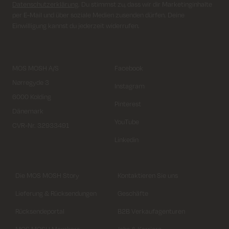
Datenschutzerklärung
. Du stimmst zu, dass wir dir Marketinginhalte
per E-Mail und über soziale Medien zusenden dürfen. Deine
Einwilligung kannst du jederzeit widerrufen.
MOS MOSH A/S
Facebook
Nørregyde 3
Instagram
6000 Kolding
Pinterest
Dänemark
YouTube
CVR-Nr. 32933491
Linkedin
Die MOS MOSH Story
Kontaktieren Sie uns
Lieferung & Rücksendungen
Geschäfte
Rücksendeportal
B2B Verkaufagenturen