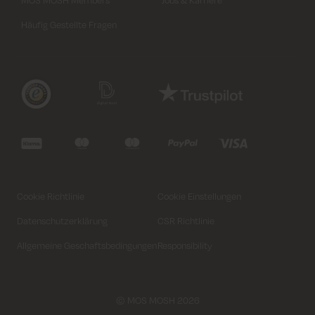
MOS MOSH Members
Jobs & Karriere
Häufig Gestellte Fragen
Cookie Richtlinie
Cookie Einstellungen
Datenschutzerklärung
CSR Richtlinie
XS
S
M
L
XL
Allgemeine Geschaftsbedingungen
Responsibility
In den Warenkorb legen
© MOS MOSH 2026