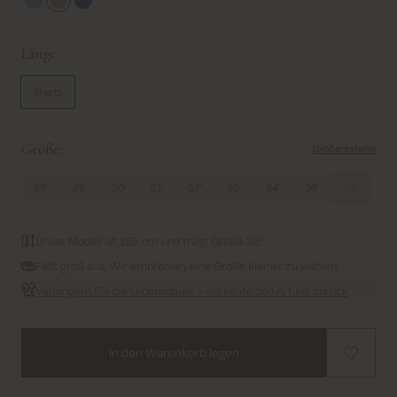
Chateau Gray
Warm Sand
Salute Navy
Länge:
Shorts
Größe:
Größentabelle
28'
29'
30'
31'
32'
33'
34'
36'
38'
Unser Modell ist 185 cm und trägt Größe 32'
Fällt groß aus. Wir empfehlen, eine Größe kleiner zu wählen.
Verlängern Sie die Lebensdauer – verkaufe den Artikel zurück
In den Warenkorb legen