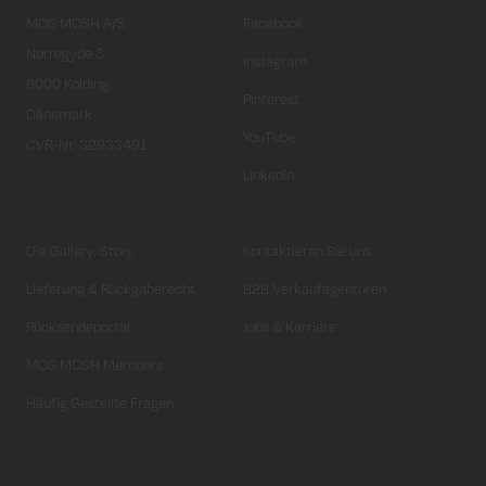
MOS MOSH A/S
Facebook
Nørregyde 3
Instagram
6000 Kolding
Pinterest
Dänemark
YouTube
CVR-Nr. 32933491
Linkedin
Die Gallery. Story
Kontaktieren Sie uns
Lieferung & Rückgaberecht
B2B Verkaufagenturen
Rücksendeportal
Jobs & Karriere
MOS MOSH Members
Häufig Gestellte Fragen