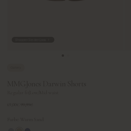
Shoppen Sie den Look
Gallery
MMGJones Darwin Shorts
Regular fit
|
Low/Mid waist
69,00€
99,99€
Farbe:
Warm Sand