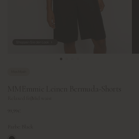
Shoppen Sie den Look
Mos Mosh
MMEmmie Leinen Bermuda-Shorts
Relaxed fit
|
Mid waist
99,99€
Farbe:
Black