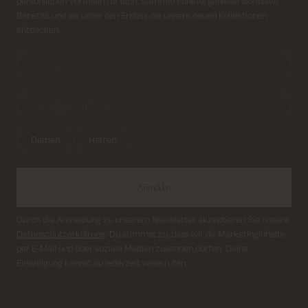
persönlichen Vorteilen für dich. Sammle Punkte, genieße exklusive
Benefits und sei unter den Ersten, die unsere neuen Kollektionen
Lieferung innerhalb von 2–5 Tagen
entdecken.
Damen
Herren
Anmelden
Durch die Anmeldung zu unserem Newsletter akzeptieren Sie unsere
Datenschutzerklärung
. Du stimmst zu, dass wir dir Marketinginhalte
per E-Mail und über soziale Medien zusenden dürfen. Deine
Einwilligung kannst du jederzeit widerrufen.