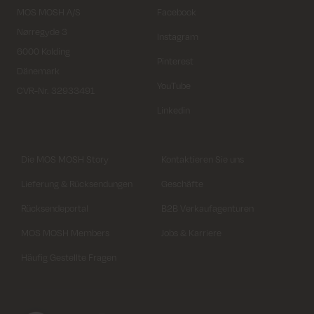
MOS MOSH A/S
Facebook
Nørregyde 3
Instagram
6000 Kolding
Pinterest
Dänemark
YouTube
CVR-Nr. 32933491
Linkedin
Die MOS MOSH Story
Kontaktieren Sie uns
Lieferung & Rücksendungen
Geschäfte
Rücksendeportal
B2B Verkaufagenturen
MOS MOSH Members
Jobs & Karriere
Häufig Gestellte Fragen