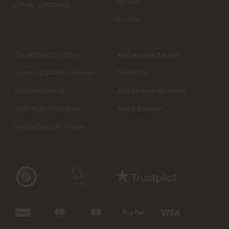
YouTube
CVR-Nr. 32933491
Linkedin
Die MOS MOSH Story
Kontaktieren Sie uns
Lieferung & Rücksendungen
Geschäfte
Rücksendeportal
B2B Verkaufagenturen
MOS MOSH Members
Jobs & Karriere
Häufig Gestellte Fragen
Variante auswählen
Schließen
Variante auswählen
Variante auswählen
Schließen
Schließen
Length