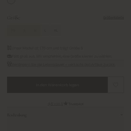
Ecru
Größe:
Größentabelle
XS
S
M
L
XL
Unser Modell ist 176 cm und trägt Größe S
Fällt groß aus. Wir empfehlen, eine Größe kleiner zu wählen.
Verlängern Sie die Lebensdauer – verkaufe den Artikel zurück
In den Warenkorb legen
4,8 von 5
Beschreibung
Diese leichte Jacke hat einen modernen, femininen Look und