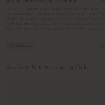
jemand Neuem ReLoved zu werden!
vo
Bei MOS MOSH möchten wir ein zirkuläres Mindset unterstützen und
HEYA
die Lebensdauer unserer hochwertigen Kleidung verlängern. Deshalb
will
haben wir das secondhand-Bekleidungsuniversum „ReLoved by MOS
vers
MOSH“ geschaffen. Ein Universum, in dem unsere Kleidungsstücke
dun
Saison für Saison von jemand Neuem wieder geliebt werden können.
gekl
niem
Mehr über ReLoved
M
Das könnte Ihnen auch gefallen