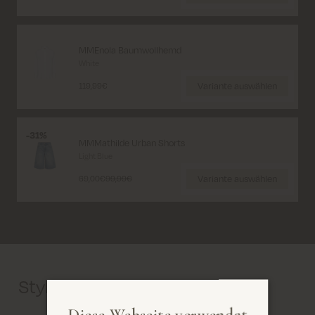
MMEnola Baumwollhemd
White
Variante auswählen
119,99€
31%
MMMathilde Urban Shorts
Light Blue
Variante auswählen
69,00€
99,99€
Style mit
Diese Webseite verwendet