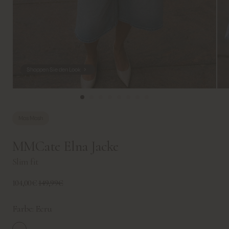
Shoppen Sie den Look
Mos Mosh
MMCate Elna Jacke
Slim fit
104,00€
149,99€
Farbe:
Ecru