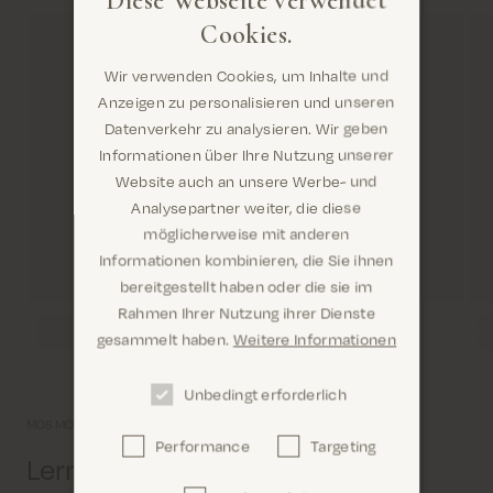
Cookies.
Wir verwenden Cookies, um Inhalte und
Anzeigen zu personalisieren und unseren
Datenverkehr zu analysieren. Wir geben
Informationen über Ihre Nutzung unserer
Website auch an unsere Werbe- und
Analysepartner weiter, die diese
möglicherweise mit anderen
Informationen kombinieren, die Sie ihnen
Sind Sie hier richtig? Es sieht so aus, als wären Sie
bereitgestellt haben oder die sie im
dabei United States
Rahmen Ihrer Nutzung ihrer Dienste
gesammelt haben.
Weitere Informationen
Unbedingt erforderlich
MOS MOSH Universum
Performance
Targeting
Confirm
Lernen Sie uns etwas näher