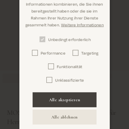
Informationen kombinieren, die Sie ihnen
Sind Sie hier richtig? Es sieht so aus, als
bereitgestellt haben oder die sie im
wären Sie dabei United States
Rahmen Ihrer Nutzung ihrer Dienste
gesammelt haben.
Weitere Informationen
Unbedingt erforderlich
Performance
Targeting
Confirm
Funktionalität
Unklassifizierte
Alle akzeptieren
MOS MOSH Gallery. Übergangsjacken für
Alle ablehnen
Herren