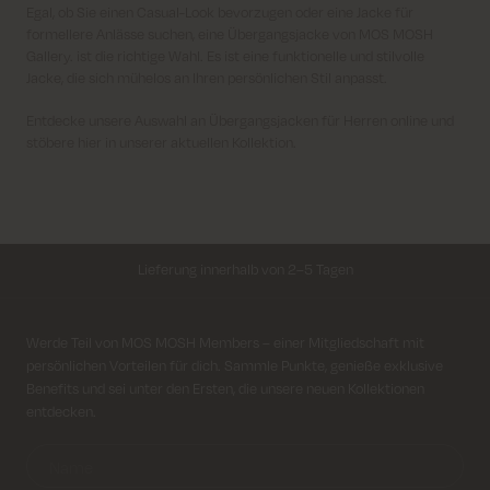
Egal, ob Sie einen Casual-Look bevorzugen oder eine Jacke für
formellere Anlässe suchen, eine Übergangsjacke von MOS MOSH
Gallery. ist die richtige Wahl. Es ist eine funktionelle und stilvolle
Jacke, die sich mühelos an Ihren persönlichen Stil anpasst.
Entdecke unsere Auswahl an Übergangsjacken für Herren online und
stöbere hier in unserer aktuellen Kollektion.
Lieferung innerhalb von 2–5 Tagen
Kostenloser Versand für alle Bestellungen über 69€
Anmeldung für Newsletter
Werde Teil von MOS MOSH Members – einer Mitgliedschaft mit
Kosten für Rücksendung ab 6.50€
persönlichen Vorteilen für dich. Sammle Punkte, genieße exklusive
Benefits und sei unter den Ersten, die unsere neuen Kollektionen
entdecken.
Lieferung innerhalb von 2–5 Tagen