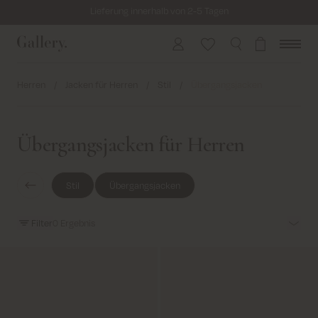
Lieferung innerhalb von 2-5 Tagen
Kostenloser Versand für alle Bestellungen über 69€
Kosten für Rücksendung ab 6.50€
Lieferung innerhalb von 2-5 Tagen
Herren
/
Jacken für Herren
/
Stil
/
Übergangsjacken
Übergangsjacken für Herren
Stil
Übergangsjacken
Filter
0
Ergebnis