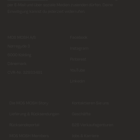
per E-Mail und über soziale Medien zusenden dürfen. Deine
Einwilligung kannst du jederzeit widerrufen.
MOS MOSH A/S
Facebook
Nørregyde 3
Instagram
6000 Kolding
Pinterest
Dänemark
YouTube
CVR-Nr. 32933491
Linkedin
Die MOS MOSH Story
Kontaktieren Sie uns
Lieferung & Rücksendungen
Geschäfte
Rücksendeportal
B2B Verkaufagenturen
MOS MOSH Members
Jobs & Karriere