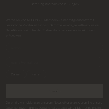
Lieferung innerhalb von 2–5 Tagen
Kostenloser Versand für alle Bestellungen über 69€
Anmeldung für Newsletter
Werde Teil von MOS MOSH Members – einer Mitgliedschaft mit
Kosten für Rücksendung ab 6.50€
persönlichen Vorteilen für dich. Sammle Punkte, genieße exklusive
Benefits und sei unter den Ersten, die unsere neuen Kollektionen
entdecken.
Lieferung innerhalb von 2–5 Tagen
Damen
Herren
Anmelden
Durch die Anmeldung zu unserem Newsletter akzeptieren Sie unsere
Datenschutzerklärung
. Du stimmst zu, dass wir dir Marketinginhalte