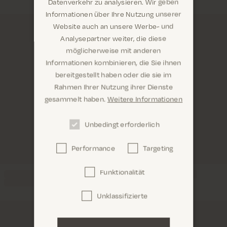
Datenverkehr zu analysieren. Wir geben
Informationen über Ihre Nutzung unserer
Website auch an unsere Werbe- und
Analysepartner weiter, die diese
möglicherweise mit anderen
Informationen kombinieren, die Sie ihnen
Sind Sie hier richtig? Es sieht so aus, als wären Sie
bereitgestellt haben oder die sie im
dabei United States
Rahmen Ihrer Nutzung ihrer Dienste
gesammelt haben.
Weitere Informationen
Unbedingt erforderlich
Performance
Targeting
Confirm
Funktionalität
Unklassifizierte