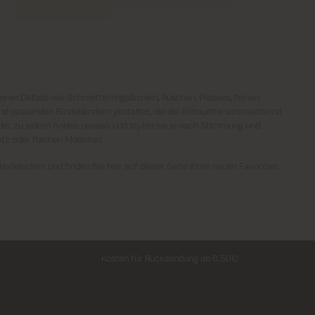
eren Details wie Schmetterlingsärmeln, Rüschen, Plissees, feinen
d passenden Bindebändern gestaltet, die die Silhouette schmeichelnd
ider zu jedem Anlass passen, und stylen sie je nach Stimmung und
tz oder flachen Modellen.
ikleidern und finden Sie hier auf dieser Seite Ihren neuen Favoriten.
Kosten für Rücksendung ab 6.50€