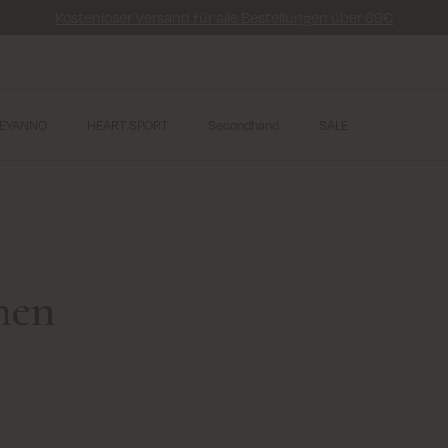
Kostenloser Versand für alle Bestellungen über 69€
EYANNO
HEART SPORT
Secondhand
SALE
men