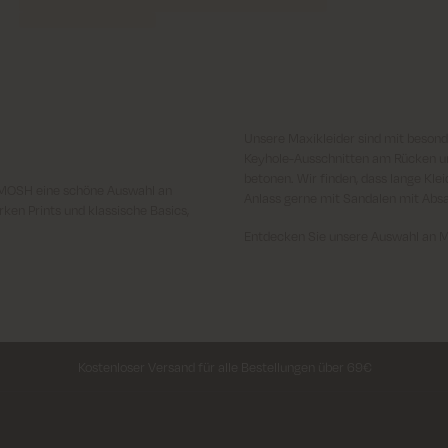
Unsere Maxikleider sind mit besond
Keyhole-Ausschnitten am Rücken un
betonen. Wir finden, dass lange Kle
S MOSH eine schöne Auswahl an
Anlass gerne mit Sandalen mit Absa
ken Prints und klassische Basics,
Entdecken Sie unsere Auswahl an Max
Kostenloser Versand für alle Bestellungen über 69€