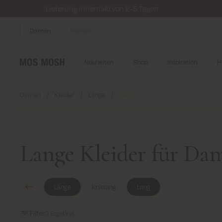
Lieferung innerhalb von 2-5 Tagen
Damen
Herren
Neuheiten
Shop
Inspiration
H
Damen
/
Kleider
/
Länge
/
Lang
Lange Kleider für Da
Länge
Knielang
Lang
Filter
0
Ergebnis