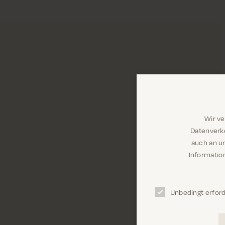
Wir v
Datenverke
auch an u
Information
Unbedingt erford