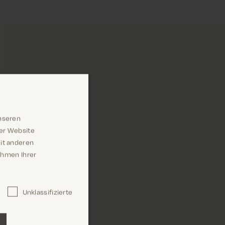
nseren
rer Website
it anderen
Rahmen Ihrer
Unklassifizierte