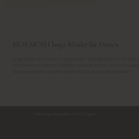
MOS MOSH lange Kleider für Damen
Lange Kleider sind immer eine gute Wahl – deshalb finden Sie bei MO
Maxikleidern für Damen. Entdecken Sie lange Kleider mit ausdrucksstar
die das ganze Jahr über einen festen Platz in der Garderobe haben.
Lieferung innerhalb von 2–5 Tagen