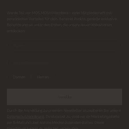
Kostenloser Versand für alle Bestellungen über 69€
Anmeldung für Newsletter
Werde Teil von MOS MOSH Members – einer Mitgliedschaft mit
persönlichen Vorteilen für dich. Sammle Punkte, genieße exklusive
Kosten für Rücksendung ab 6.50€
Benefits und sei unter den Ersten, die unsere neuen Kollektionen
entdecken.
Lieferung innerhalb von 2–5 Tagen
Damen
Herren
Anmelden
Durch die Anmeldung zu unserem Newsletter akzeptieren Sie unsere
Datenschutzerklärung
. Du stimmst zu, dass wir dir Marketinginhalte
per E-Mail und über soziale Medien zusenden dürfen. Deine
Einwilligung kannst du jederzeit widerrufen.