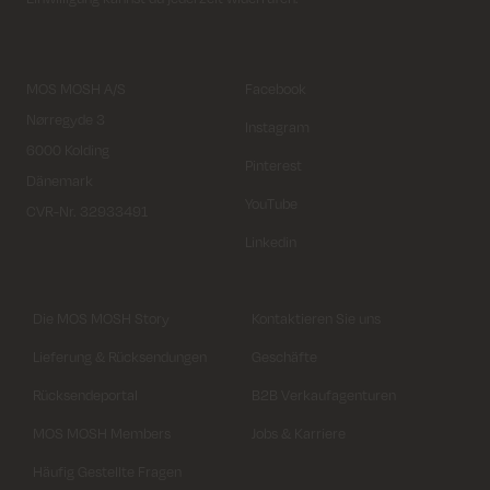
MOS MOSH A/S
Facebook
Nørregyde 3
Instagram
6000 Kolding
Pinterest
Dänemark
YouTube
CVR-Nr. 32933491
Linkedin
Die MOS MOSH Story
Kontaktieren Sie uns
Lieferung & Rücksendungen
Geschäfte
Rücksendeportal
B2B Verkaufagenturen
MOS MOSH Members
Jobs & Karriere
Häufig Gestellte Fragen