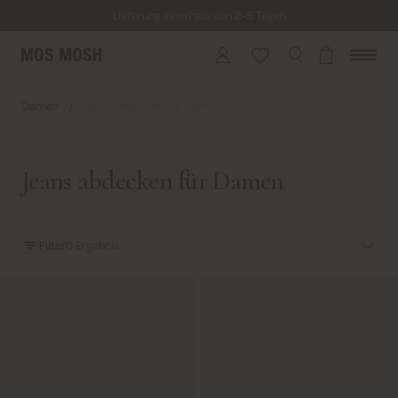
Lieferung innerhalb von 2-5 Tagen
Kostenloser Versand für alle Bestellungen über 69€
Kosten für Rücksendung ab 6.50€
Damen
/
Jeans abdecken für Damen
Lieferung innerhalb von 2-5 Tagen
Jeans abdecken für Damen
Filter
0
Ergebnis