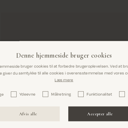
Denne hjemmeside bruger cookies
Er du det rigtige sted? Det ser ud til, at du
emmeside bruger cookies til at forbedre brugeroplevelsen. Ved at br
er i United States
giver du samtykke til alle cookies i overensstemmelse med vores co
Læs mere
ge
Ydeevne
Målretning
Funktionalitet
Bekræft
Afvis alle
Accepter alle