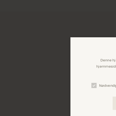
Denne hj
hjemmeside 
Nødvendi