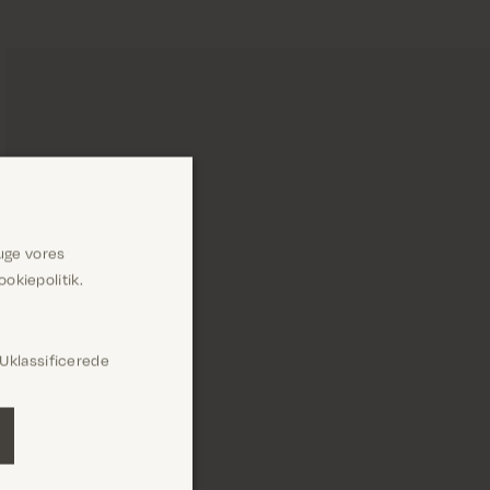
uge vores
okiepolitik.
Uklassificerede