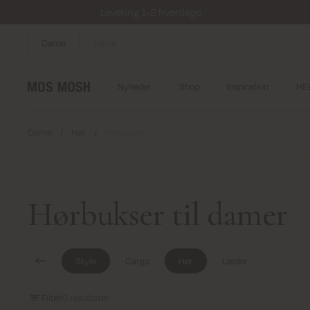
Levering 1-2 hverdage
Dame
Herre
Nyheder
Shop
Inspiration
HE
Dame
/
Hør
/
Hørbukser
Hørbukser til damer
Style
Cargo
Hør
Læder
Filter
0
resultater