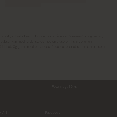
udvalg af hørbukser til kvinder, som både kan "dresses" op og ned og
ørbukser kan med fordel styles med en bluse, en T-shirt eller en
å jobbet. Og gerne med et par cool flade sko eller et par høje hæle som
Returfragt 39 kr.
 A/S
Facebook