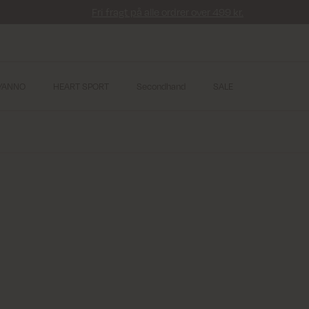
Fri fragt på alle ordrer over 499 kr.
YANNO
HEART SPORT
Secondhand
SALE