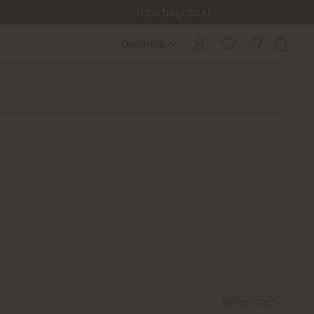
Returfragt 39 kr.
Denmark
Denmark
Sorter efter
: