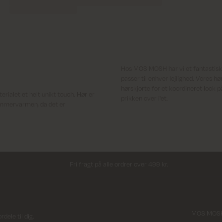
Hos MOS MOSH har vi et fantastisk 
passer til enhver lejlighed. Vores h
hørskjorte for et koordineret look p
erialet et helt unikt touch. Hør er
prikken over i'et.
sommervarmen, da det er
Fri fragt på alle ordrer over 499 kr.
MOS MOSH
ele til dig.