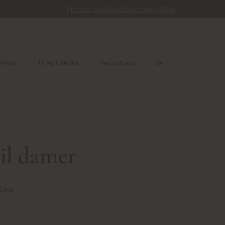
Fri fragt på alle ordrer over 499 kr.
YANNO
HEART SPORT
Secondhand
SALE
til damer
Lang