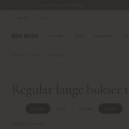
Levering 1-2 hverdage
Dame
Herre
Nyheder
Shop
Inspiration
HE
Dame
/
Bukser
/
Længde
/
Regular
Regular lange bukser 
Længde
Ankel
Cropped
Regular
Filter
0
resultater