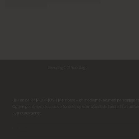
Levering 1-2 hverdage
Modtag nyhedsbrev
Bliv en del af MOS MOSH Members – et medlemskab med personlige ford
Optjen point, nyd eksklusive fordele, og vær blandt de første til at udfo
nye kollektioner.