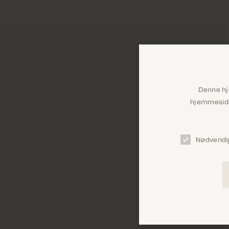
Denne hj
hjemmeside 
Nødvendi