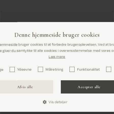
Denne hjemmeside bruger cookies
Er du det rigtige sted? Det ser ud til, at du
emmeside bruger cookies til at forbedre brugeroplevelsen. Ved at br
er i United States
giver du samtykke til alle cookies i overensstemmelse med vores co
Læs mere
ge
Ydeevne
Målretning
Funktionalitet
Bekræft
Afvis alle
Accepter alle
Vis detaljer