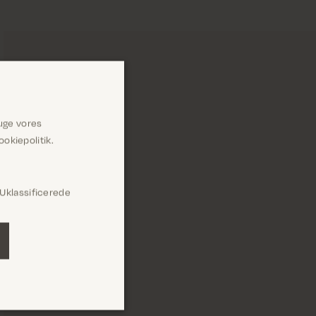
uge vores
okiepolitik.
Uklassificerede