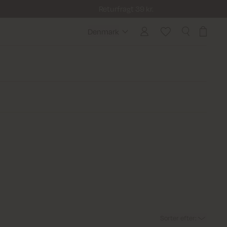
Returfragt 39 kr.
Denmark
Denmark
Sorter efter
: