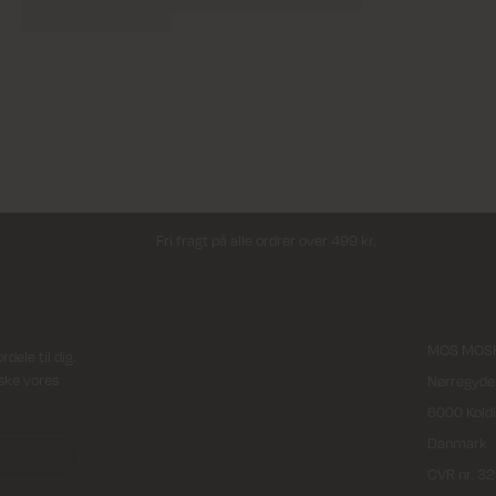
Fri fragt på alle ordrer over 499 kr.
MOS MOSH
ele til dig.
rske vores
Nørregyde
6000 Kold
Danmark
CVR nr. 3