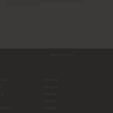
Returfragt 39 kr.
 A/S
Facebook
 3
Instagram
ing
Pinterest
YouTube
2933491
LinkedIn