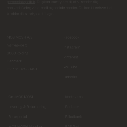
persondatapolitik
. Du giver samtykke til, at vi sender dig
markedsføring via e-mail og sociale medier. Du kan til enhver tid
trække dit samtykke tilbage.
MOS MOSH A/S
Facebook
Nørregyde 3
Instagram
6000 Kolding
Pinterest
Danmark
YouTube
CVR nr. 32933491
LinkedIn
Om MOS MOSH
Kontakt os
Levering & Returnering
Butikker
Returportal
Billedbank
MOS MOSH Members
B2B Portal