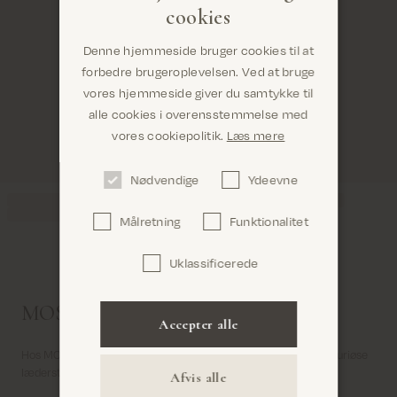
cookies
Denne hjemmeside bruger cookies til at
forbedre brugeroplevelsen. Ved at bruge
vores hjemmeside giver du samtykke til
alle cookies i overensstemmelse med
Er du det rigtige sted? Det ser ud til, at du er i
vores cookiepolitik.
Læs mere
United States
Nødvendige
Ydeevne
Målretning
Funktionalitet
Uklassificerede
Bekræft
MOS MOSH læderstyles til kvinder
Accepter alle
Hos MOS MOSH finder du et bredt og eksklusivt udvalg af luksuriøse
læderstyles til kvinder.
Afvis alle