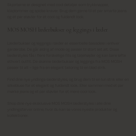
Skjorterne er designet med cool detaljer som trykknapper,
klaplommer og spidse kraver. Brug dem gerne til et par smarte jeans
og et par støvler for et cool og fuldendt look.
MOS MOSH læderbukser og leggings i læder
Læderbukser og leggings i læder er essentielle basisdele i enhver
garderobe. De går aldrig af mode og passer til stort set alt. Disse
læderstyles fås i flere forskellige fits og taljehøjder og kan bare løfte
ethvert outfit. De skønne læderbukser og leggings fra MOS MOSH
passer til alt – lige fra en elegant tailoring til en blød strik.
Find dine nye yndlings-læderstyles, og brug dem til en lun strik eller en
silkebluse for et elegant og fuldendt look. Eller sammen med et par
mørke jeans og et par støvler for et mere cool look.
Shop dine nye eksklusive MOS MOSH læderstyles i alle dine
yndlingsfarver online, hvor du kan se vores nyeste produkter og
kollektioner.
Levering 1-2 hverdage