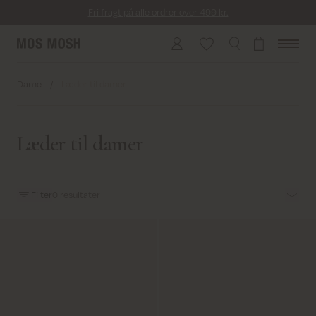
Fri fragt på alle ordrer over 499 kr.
Returfragt 39 kr.
Levering 1-2 hverdage
Dame
/
Læder til damer
Læder til damer
Filter
0
resultater