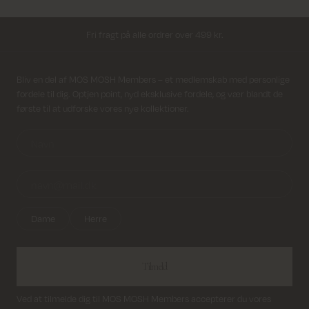
Fri fragt på alle ordrer over 499 kr.
Returfragt 39 kr.
Modtag nyhedsbrev
Bliv en del af MOS MOSH Members – et medlemskab med personlige
fordele til dig. Optjen point, nyd eksklusive fordele, og vær blandt de
Levering 1-2 hverdage
første til at udforske vores nye kollektioner.
Dame
Herre
Tilmeld
Ved at tilmelde dig til MOS MOSH Members accepterer du vores