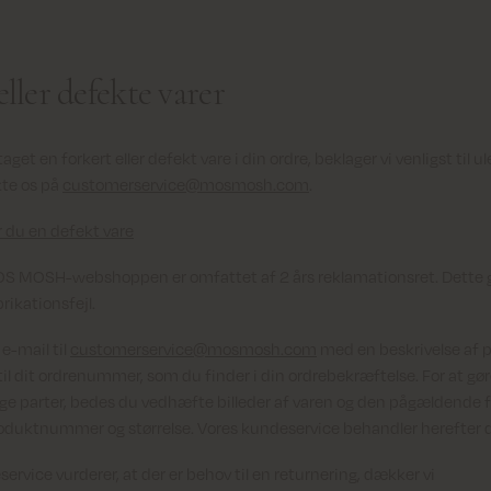
eller defekte varer
get en forkert eller defekt vare i din ordre, beklager vi venligst til u
kte os på
customerservice@mosmosh.com
.
 du en defekt vare
OS MOSH-webshoppen er omfattet af 2 års reklamationsret. Dette 
rikationsfejl.
e-mail til
customerservice@mosmosh.com
med en beskrivelse af 
til dit ordrenummer, som du finder i din ordrebekræftelse. For at gø
e parter, bedes du vedhæfte billeder af varen og den pågældende f
oduktnummer og størrelse. Vores kundeservice behandler herefter 
ervice vurderer, at der er behov til en returnering, dækker vi