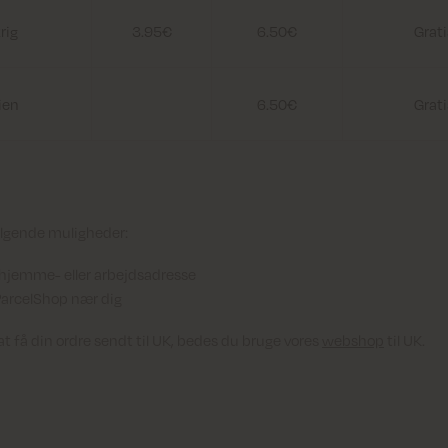
rig
3.95€
6.50€
Grati
ien
6.50€
Grati
ølgende muligheder:
n hjemme- eller arbejdsadresse
 ParcelShop nær dig
at få din ordre sendt til UK, bedes du bruge vores
webshop
til UK.