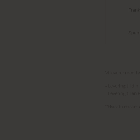
Frank
Span
Vi leverer med f
Levering til di
Levering til en
*Hvis du ønsker 