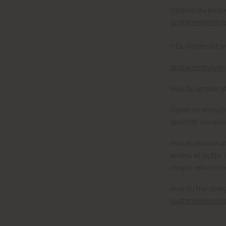
Oplever du probl
customerservi
* Du finder dit 
Gratis ombytnin
Hvis du ønsker a
Opret en ombytni
oprettet via vor
Hvis du ønsker at
endnu et bytte. I
meget velkommen 
Hvis du har spør
customerservi