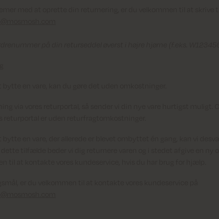
emer med at oprette din returnering, er du velkommen til at skrive ti
ce@mosmosh.com
ordrenummer på din returseddel øverst i højre hjørne (f.eks. W12345
g
t bytte en vare, kan du gøre det uden omkostninger.
ng via vores returportal, så sender vi din nye vare hurtigst muligt
es returportal er uden returfragtomkostninger.
 bytte en vare, der allerede er blevet ombyttet én gang, kan vi desvæ
 dette tilfælde beder vi dig returnere varen og i stedet afgive en ny 
til at kontakte vores kundeservice, hvis du har brug for hjælp.
gsmål, er du velkommen til at kontakte vores kundeservice på
ce@mosmosh.com