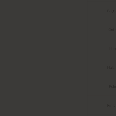
Belg
Østr
Irla
Holl
Pol
Finl