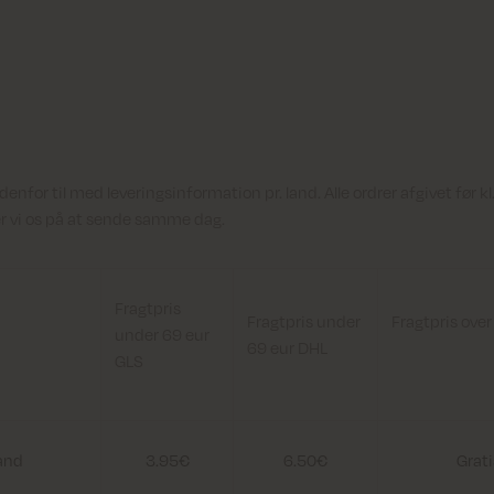
enfor til med leveringsinformation pr. land. Alle ordrer afgivet før kl
r vi os på at sende samme dag.
Fragtpris
Fragtpris under
Fragtpris over
under 69 eur
69 eur DHL
GLS
and
3.95€
6.50€
Grati