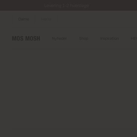
Levering 1-2 hverdage
Dame
Herre
Nyheder
Shop
Inspiration
HE