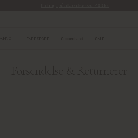
Fri fragt på alle ordrer over 499 kr.
YANNO
HEART SPORT
Secondhand
SALE
Forsendelse & Returnerer