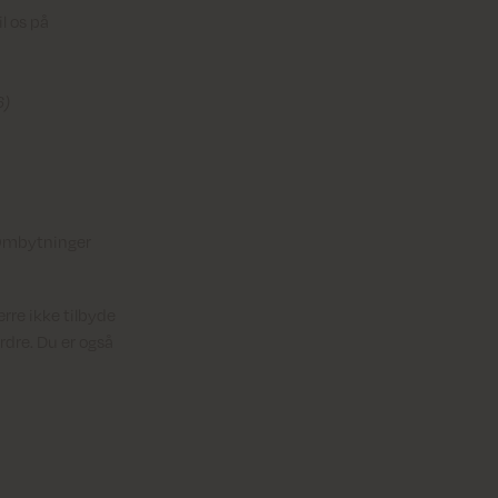
l os på
6)
. Ombytninger
rre ikke tilbyde
ordre. Du er også