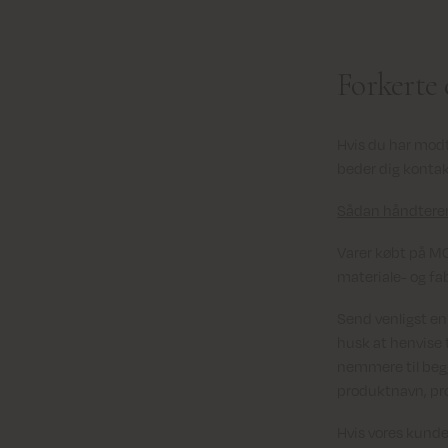
Forkerte 
Hvis du har modta
beder dig konta
Sådan håndterer
Varer købt på M
materiale- og fab
Send venligst en 
husk at henvise 
nemmere til begg
produktnavn, pr
Hvis vores kundes