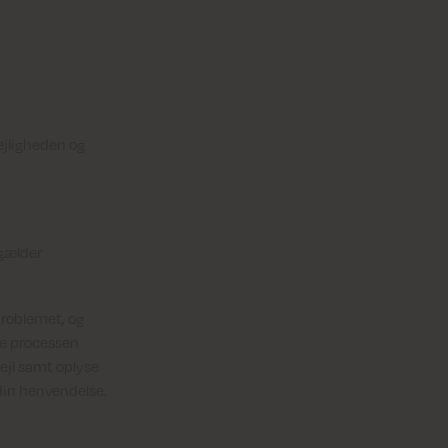
lejligheden og
gælder
problemet, og
re processen
ejl samt oplyse
din henvendelse.