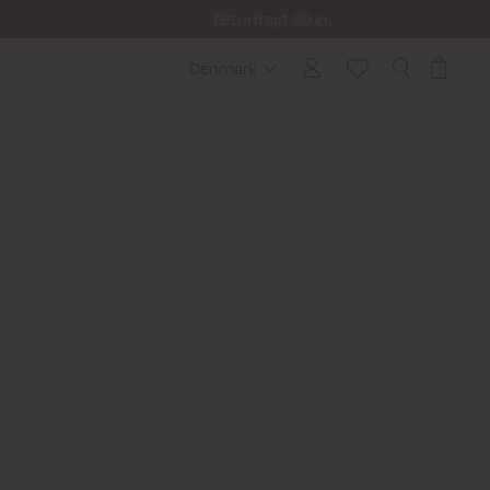
Returfragt 39 kr.
Denmark
Denmark