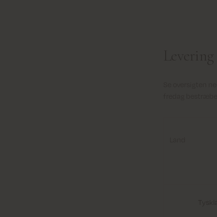
Levering
Se oversigten ned
fredag bestræbe
Land
Tyskl