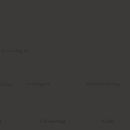
. 12 mandag til
Leveringstid
Returomkostning
 69 eur
s
2-5 hverdage
6.50€