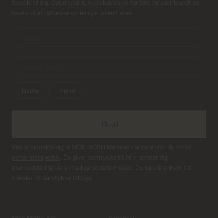
fordele til dig. Optjen point, nyd eksklusive fordele, og vær blandt de
første til at udforske vores nye kollektioner.
Dame
Herre
Tilmeld
Ved at tilmelde dig til MOS MOSH Members accepterer du vores
persondatapolitik
. Du giver samtykke til, at vi sender dig
markedsføring via e-mail og sociale medier. Du kan til enhver tid
trække dit samtykke tilbage.
MOS MOSH A/S
Facebook