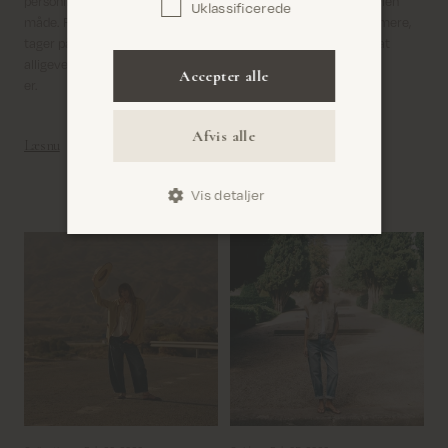
personlig stil på en helt særlig
rene, udtrykket afstemt. Men
Uklassificerede
Bekræft
måde. For os er denim det tøj, du
træder man et skridt nærmere,
tager på uden at tænke, men som
begynder detaljerne stille at
alligevel siger noget om, hvem du
fortælle sin historie.
Accepter alle
er.
Læs nu
Afvis alle
Læs nu
Vis detaljer