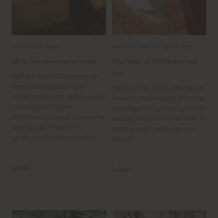
Trend -
Apr 20, 2026
Behind the Collection -
Apr 09, 2026
HS26: Sæsonens største trends
The Dance of Wildflowers and
Sun
High Summer 2026 emmer af
ubesværet elegance og en
High Summer 2026 indfanger en
fornemmelse af, at noget uventet
luksuriøs, bohemeagtig stemning,
venter lige om hjørnet.
hvor elegance og frihed går hånd i
Kollektionen er skabt til solvarme
hånd, og hvor man fornemmer, at
dage og lyse aftener, hvor
noget uventet venter lige om
garderoben føles let og intuitiv.
hjørnet.
Læs nu
Læs nu