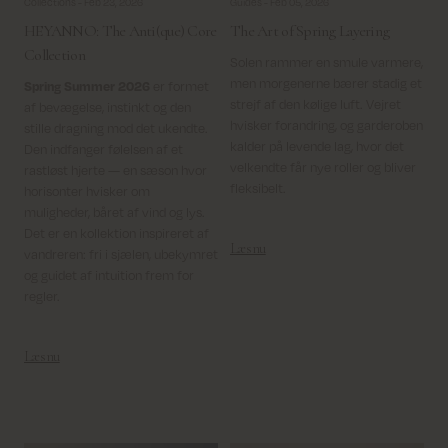
Collections -
Feb 23, 2026
Guides -
Feb 05, 2026
HEYANNO: The Anti(que) Core
The Art of Spring Layering
Collection
Solen rammer en smule varmere,
men morgenerne bærer stadig et
Spring Summer 2026
er formet
strejf af den kølige luft. Vejret
af bevægelse, instinkt og den
hvisker forandring, og garderoben
stille dragning mod det ukendte.
kalder på levende lag, hvor det
Den indfanger følelsen af et
velkendte får nye roller og bliver
rastløst hjerte — en sæson hvor
fleksibelt.
horisonter hvisker om
muligheder, båret af vind og lys.
Det er en kollektion inspireret af
Læs nu
vandreren: fri i sjælen, ubekymret
og guidet af intuition frem for
regler.
Læs nu