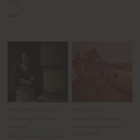
for dig.
Læs nu
Behind the Collection -
Jun 04, 2026
Guides -
May 07, 2026
Pre-Autumn 2026 – Classics
Dress for Every Occasion:
Rewritten
Sommerens styles til små og
store øjeblikke
Nogle styles går aldrig af mode,