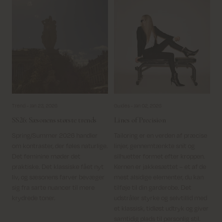
Trend -
Jan 23, 2026
Guides -
Jan 02, 2026
SS26: Sæsonens største trends
Lines of Precision
Spring/Summer 2026 handler
Tailoring er en verden af præcise
om kontraster, der føles naturlige.
linjer, gennemtænkte snit og
Det feminine møder det
silhuetter formet efter kroppen.
praktiske. Det klassiske fået nyt
Kernen er jakkesættet – et af de
liv, og sæsonens farver bevæger
mest alsidige elementer, du kan
sig fra sarte nuancer til mere
tilføje til din garderobe. Det
krydrede toner.
udstråler styrke og selvtillid med
et klassisk, tidløst udtryk og giver
samtidig plads til personlig stil.