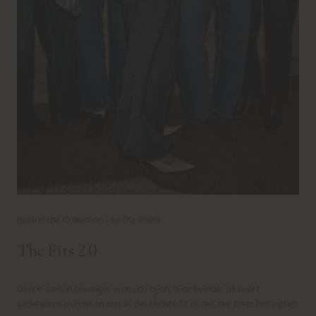
Behind the Collection -
Jul 30, 2026
The Fits 2.0
Denne sæson bevæger vi os ud i byen, hvor kvinder på hvert
gadehjørne minder os om, at det bedste fit er det, der føles helt rigtigt