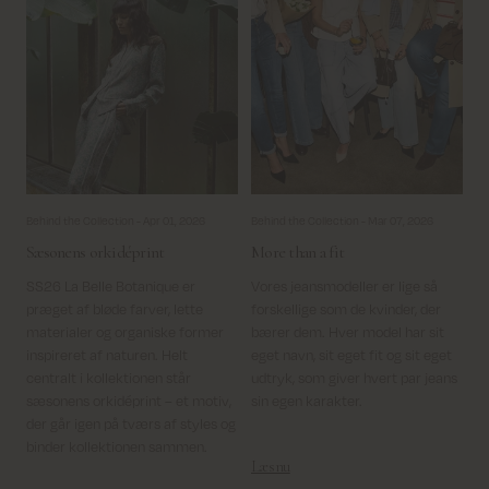
Behind the Collection -
Apr 01, 2026
Behind the Collection -
Mar 07, 2026
Sæsonens orkidéprint
More than a fit
SS26 La Belle Botanique er
Vores jeansmodeller er lige så
præget af bløde farver, lette
forskellige som de kvinder, der
materialer og organiske former
bærer dem. Hver model har sit
inspireret af naturen. Helt
eget navn, sit eget fit og sit eget
centralt i kollektionen står
udtryk, som giver hvert par jeans
sæsonens orkidéprint – et motiv,
sin egen karakter.
der går igen på tværs af styles og
binder kollektionen sammen.
Læs nu