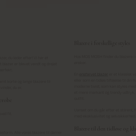
Blazere i forskellige styles
Hos MOS MOSH finder du blazere i e
r, du leder efter! Vi har et
ønsker.
t blazer er blevet vendt og drejet
perfekt.
En
ensfarvet blazer
er et klassisk va
eller som en tidløs tilføjelse til di
samt korte og lange blazere til
moderne twist, som kan styles med e
vinder, du er.
et mere markant og trendy udtryk,
outfit.
derobe
Uanset om du går efter et stilrent, 
axed fit.
med eksklusivitet og selvsikkerhed.
Blazere til den tidløse og k
asform. Alle vores blazere til damer