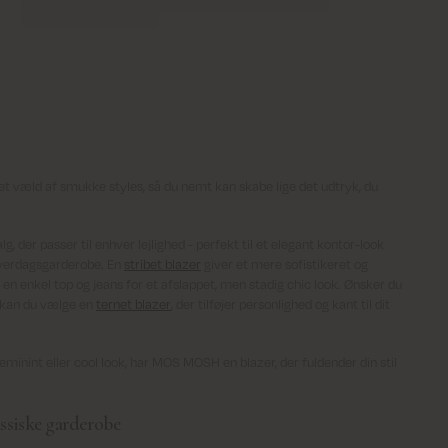
t væld af smukke styles, så du nemt kan skabe lige det udtryk, du
lg, der passer til enhver lejlighed - perfekt til et elegant kontor-look
n hverdagsgarderobe. En
stribet blazer
giver et mere sofistikeret og
n enkel top og jeans for et afslappet, men stadig chic look. Ønsker du
 kan du vælge en
ternet blazer
, der tilføjer personlighed og kant til dit
feminint eller cool look, har MOS MOSH en blazer, der fuldender din stil
lassiske garderobe