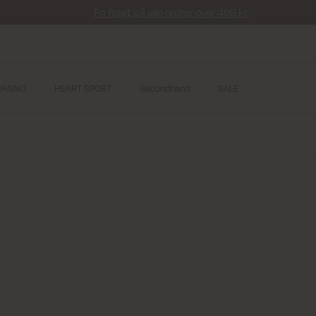
Fri fragt på alle ordrer over 499 kr.
YANNO
HEART SPORT
Secondhand
SALE