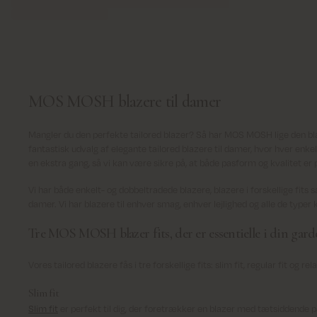
MOS MOSH blazere til damer
Mangler du den perfekte tailored blazer? Så har MOS MOSH lige den blaze
fantastisk udvalg af elegante tailored blazere til damer, hvor hver enkel
en ekstra gang, så vi kan være sikre på, at både pasform og kvalitet er 
Vi har både enkelt- og dobbeltradede blazere, blazere i forskellige fits 
damer. Vi har blazere til enhver smag, enhver lejlighed og alle de typer k
Tre MOS MOSH blazer fits, der er essentielle i din gar
Vores tailored blazere fås i tre forskellige fits: slim fit, regular fit og rel
Slim fit
Slim fit
er perfekt til dig, der foretrækker en blazer med tætsiddende p