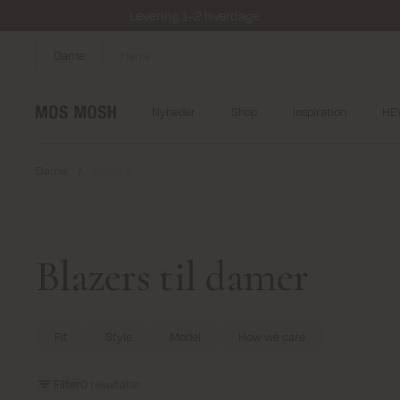
Levering 1-2 hverdage
Dame
Herre
Nyheder
Shop
Inspiration
HE
Dame
/
Blazers
Blazers til damer
Fit
Style
Model
How we care
Filter
0
resultater