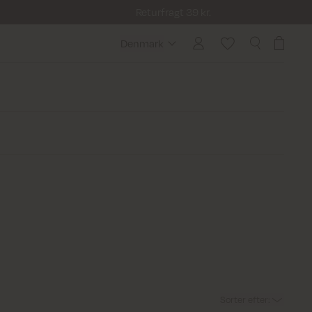
Returfragt 39 kr.
Denmark
Denmark
Sorter efter
: