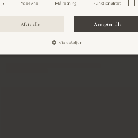
ge
Ydeevne
Målretning
Funktionalitet
Bekræft
Afvis alle
Accepter alle
Vis detaljer