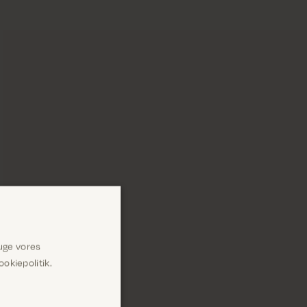
uge vores
okiepolitik.