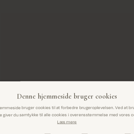
Denne hjemmeside bruger cookies
Er du det rigtige sted? Det ser ud til, at du
emmeside bruger cookies til at forbedre brugeroplevelsen. Ved at br
er i United States
giver du samtykke til alle cookies i overensstemmelse med vores co
Læs mere