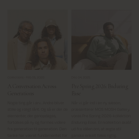
Collections -
Feb 05, 2026
Dec 04, 2025
A Conversation Across
Pre Spring 2026: Enduring
Generations
Ease
Nogle ting går i arv. Andre bliver
Når vi går ind i en ny sæson,
stille og roligt lånt. Og så er der de
præsenterer MOS MOSH Gallery.
elementer, der genopdages,
vores Pre Spring 2026-kollektion:
fortolkes på ny og formes videre
Enduring Ease
. En kollektion skabt
fra generation til generation.
Den
ud fra idéen om, at ægte stil
tanke har været fundamentet for
ganske enkelt føles rigtig.