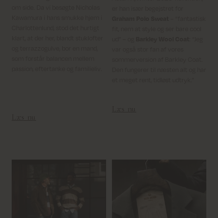
om side. Da vi besøgte Nicholas
er han især begejstret for
Kawamura i hans smukke hjem i
Graham Polo Sweat
– “fantastisk
Charlottenlund, stod det hurtigt
fit, nem at style og ser bare cool
klart, at der her, blandt stuklofter
ud” – og
Barkley Wool Coat
: “Jeg
og terrazzogulve, bor en mand,
var også stor fan af vores
som forstår balancen mellem
sommerversion af Barkley Coat.
passion, eftertanke og familieliv.
Den fungerer til næsten alt og har
et meget rent, tidløst udtryk.”
Læs nu
Læs nu