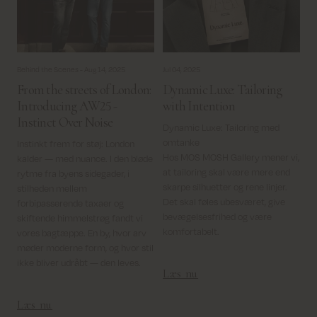
Behind the Scenes -
Aug 14, 2025
Jul 04, 2025
From the streets of London:
Dynamic Luxe: Tailoring
Introducing AW25 -
with Intention
Instinct Over Noise
Dynamic Luxe: Tailoring med
omtanke
Instinkt frem for støj: London
Hos MOS MOSH Gallery mener vi,
kalder — med nuance. I den bløde
at tailoring skal være mere end
rytme fra byens sidegader, i
skarpe silhuetter og rene linjer.
stilheden mellem
Det skal føles ubesværet, give
forbipasserende taxaer og
bevægelsesfrihed og være
skiftende himmelstrøg fandt vi
komfortabelt.
vores bagtæppe. En by, hvor arv
møder moderne form, og hvor stil
ikke bliver udråbt — den leves.
Læs nu
Læs nu