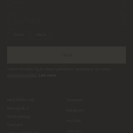
Dame
Herre
Tilmeld
Ved at tilmelde dig til vores nyhedsbrev accepterer du vores
persondatapolitik
.
Læs mere
MOS MOSH A/S
Facebook
Nørregyde 3
Instagram
6000 Kolding
YouTube
Danmark
LinkedIn
CVR nr. 32933491