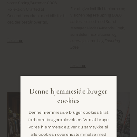
vores Spring/Summer 2026-
For at give indblik i tankerne og
kollektion, Crafted til
visionen bag Pre Spring 2026
Generations, skabt med blik for til
satte vi os ned med Brand
det, der består over tid.
Manager Mads Gyldendal Fogh,
som deler inspirationen og
Læs nu
overvejelserne bag
Enduring
Ease
.
Læs nu
Denne hjemmeside bruger
cookies
Denne hjemmeside bruger cookies til at
forbedre brugeroplevelsen. Ved at bruge
vores hjemmeside giver du samtykke til
alle cookies i overensstemmelse med