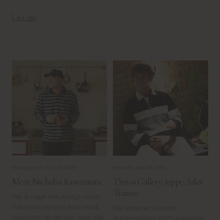
Læs nu
Have you met -
Oct 24, 2025
Portraits -
Sep 08, 2025
Meet: Nicholas Kawamura
This is Gallery: Jeppe, Sales
Trainee
Der er noget helt særligt ved at
træde ind i et hjem, hvor musik,
Når Jeppe ser på vores
kreativitet og nærvær lever side
Autumn/Winter 2025-kollektion,