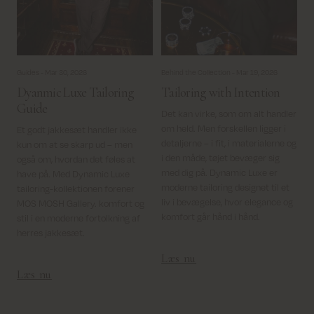
Guides -
Mar 30, 2026
Behind the Collection -
Mar 19, 2026
Dyanmic Luxe Tailoring
Tailoring with Intention
Guide
Det kan virke, som om alt handler
om held. Men forskellen ligger i
Et godt jakkesæt handler ikke
detaljerne – i fit, i materialerne og
kun om at se skarp ud – men
i den måde, tøjet bevæger sig
også om, hvordan det føles at
med dig på. Dynamic Luxe er
have på. Med Dynamic Luxe
moderne tailoring designet til et
tailoring-kollektionen forener
liv i bevægelse, hvor elegance og
MOS MOSH Gallery. komfort og
komfort går hånd i hånd.
stil i en moderne fortolkning af
herres jakkesæt.
Læs nu
Læs nu