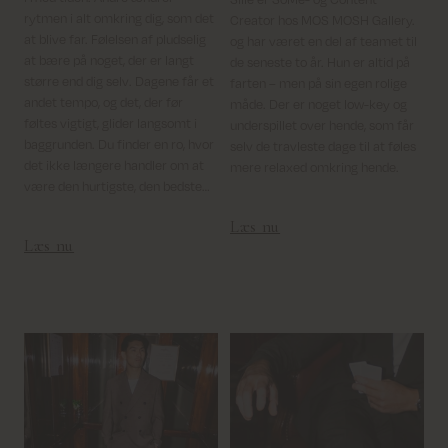
rytmen i alt omkring dig, som det
Creator hos MOS MOSH Gallery.
at blive far. Følelsen af pludselig
og har været en del af teamet til
at bære på noget, der er langt
de seneste to år. Hun er altid på
større end dig selv. Dagene får et
farten – men på sin egen rolige
andet tempo, og det, der før
måde. Der er noget low-key og
føltes vigtigt, glider langsomt i
underspillet over hende, som får
baggrunden. Du finder en ro, hvor
selv de travleste dage til at føles
det ikke længere handler om at
mere relaxed omkring hende.
være den hurtigste, den bedste
eller have styr på det hele, men
Læs nu
ganske enkelt om at være far.
Læs nu