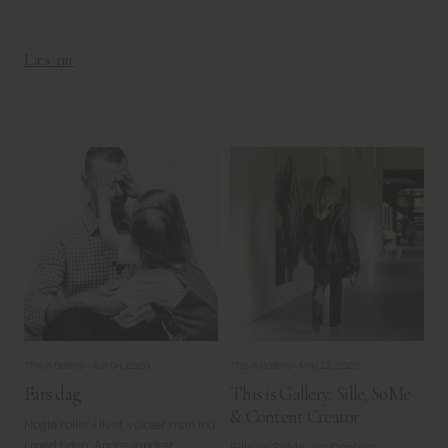
Læs nu
This is Gallery -
Jun 04, 2026
This is Gallery -
May 13, 2026
Fars dag
This is Gallery.: Sille, SoMe
& Content Creator
Nogle roller i livet vokser man ind
i med tiden. Andre ændrer
Sille er SoMe- og Content