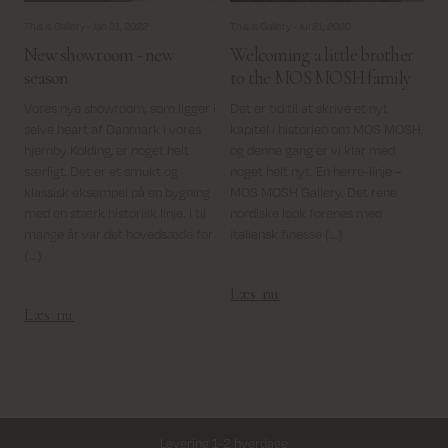
This is Gallery -
Jan 31, 2022
This is Gallery -
Jul 21, 2020
New showroom - new
Welcoming a little brother
season
to the MOS MOSH family
Vores nye showroom, som ligger i
Det er tid til at skrive et nyt
selve heart af Danmark i vores
kapitel i historien om MOS MOSH,
hjemby Kolding, er noget helt
og denne gang er vi klar med
særligt. Det er et smukt og
noget helt nyt. En herre-linje –
klassisk eksempel på en bygning
MOS MOSH Gallery. Det rene
med en stærk historisk linje. I til
nordiske look forenes med
mange år var det hovedsæde for
italiensk finesse (…)
(…)
Læs nu
Læs nu
Levering 1-2 hverdage