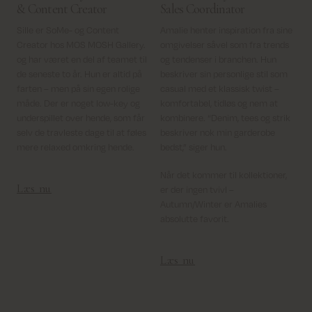
& Content Creator
Sales Coordinator
Sille er SoMe- og Content
Amalie henter inspiration fra sine
Creator hos MOS MOSH Gallery.
omgivelser såvel som fra trends
og har været en del af teamet til
og tendenser i branchen. Hun
de seneste to år. Hun er altid på
beskriver sin personlige stil som
farten – men på sin egen rolige
casual med et klassisk twist –
måde. Der er noget low-key og
komfortabel, tidløs og nem at
underspillet over hende, som får
kombinere. “Denim, tees og strik
selv de travleste dage til at føles
beskriver nok min garderobe
mere relaxed omkring hende.
bedst,” siger hun.
Når det kommer til kollektioner,
Læs nu
er der ingen tvivl –
Autumn/Winter er Amalies
absolutte favorit.
Læs nu