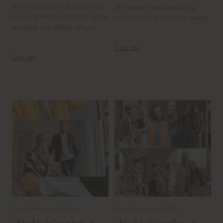
sommerversion af Barkley Coat.
der forener funktionalitet og
Den fungerer til næsten alt og har
kvalitet med et raffineret design.
et meget rent, tidløst udtryk.”
Læs nu
Læs nu
This is Gallery -
May 08, 2024
This is Gallery -
May 01, 2024
#MosMoshTogether - A
#MosMoshTogether - A