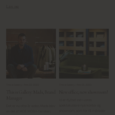
Læs nu
This is Gallery -
Feb 22, 2023
This is Gallery -
Feb 01, 2023
This is Gallery: Mads, Brand
New office, new showroom!
Manager
Vi er flyttet ind i vores
spektakulære nye kontor og
Det er nu otte år siden, Mads blev
showroom, som for få måneder
en del af MOS MOSH-familien.