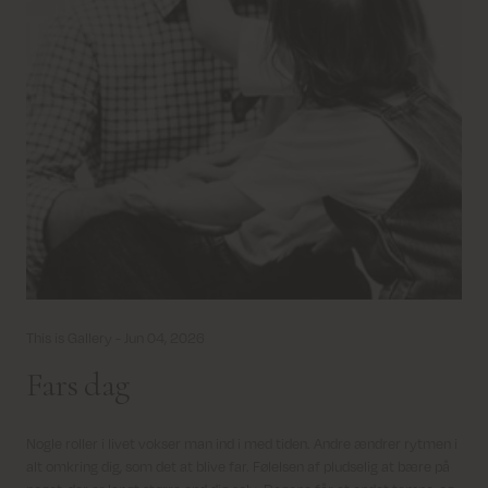
This is Gallery -
Jun 04, 2026
Fars dag
Nogle roller i livet vokser man ind i med tiden. Andre ændrer rytmen i
alt omkring dig, som det at blive far. Følelsen af pludselig at bære på