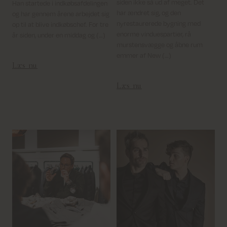
siden ikke så ud af meget. Det
Han startede i indkøbsafdelingen
har ændret sig, og den
og har gennem årene arbejdet sig
nyrestaurerede bygning med
op til at blive indkøbschef. For tre
enorme vinduespartier, rå
år siden, under en middag og (…)
murstensvægge og åbne rum
emmer af New (…)
Læs nu
Læs nu