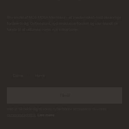
Fri fragt på alle ordrer over 499 kr.
Modtag nyhedsbrev
Bliv en del af MOS MOSH Members – et medlemskab med personlige
fordele til dig. Optjen point, nyd eksklusive fordele, og vær blandt de
Returfragt 39 kr.
første til at udforske vores nye kollektioner.
Levering 1-2 hverdage
Dame
Herre
Tilmeld
Ved at tilmelde dig til vores nyhedsbrev accepterer du vores
persondatapolitik
.
Læs mere