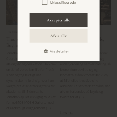
Uklassificerede
Bekræft
Accepter alle
This is Gallery -
Feb 28, 2024
This is Gallery -
Mar 22, 2023
Afvis alle
This is Gallery: Jonathan,
This is Gallery: Michelle,
Buying Coordinator
Print Designer
Vis detaljer
Jonathan, vores Buying
Forestil dig netværket af rødder
Coordinator, er indbegrebet af
fra et bøgetræ, der breder sig
alsidighed og dedikation. Han blev
under jorden og samler næring, så
en del af vores familie for fire år
kronen kan udvikle sig og
siden og tog hurtigt det
blomstre. Sådan forestiller vi os,
dynamiske miljø til sig, hvor han
at Michelles kreative sind
valgte praktisk erfaring frem for
arbejder. Et netværk af tråde, der
akademia til. Siden da har
alle er forbundet på kryds og
Jonathan spillet en vigtig rolle i at
tværs for at (…)
forme MOS MOSH Gallery. med
et urokkeligt engagement (...)
Læs nu