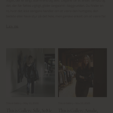
noget, der er langt større end dig selv. Dagene får et andet tempo, og
det, der før føltes vigtigt, glider langsomt i baggrunden. Du finder en
ro, hvor det ikke længere handler om at være den hurtigste, den
bedste eller have styr på det hele, men ganske enkelt om at være far.
Læs nu
This is Gallery -
May 13, 2026
This is Gallery -
Nov 19, 2025
This is Gallery.: Sille, SoMe
This is Gallery: Amalie,