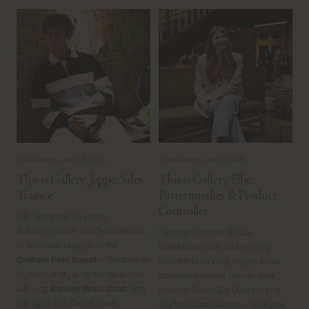
This is Gallery -
Sep 08, 2025
This is Gallery -
Apr 30, 2025
This is Gallery: Jeppe, Sales
This is Gallery: Ellie,
Trainee
Patternmaker & Product
Controller
Når Jeppe ser på vores
Autumn/Winter 2025-kollektion,
I Spring Summer 2025-
er han især begejstret for
kollektionen har jakkerne og
Graham Polo Sweat
– “fantastisk
overshirts virkelig fanget Ellies
fit, nem at style og ser bare cool
opmærksomhed. Hun er især
ud” – og
Barkley Wool Coat
: “Jeg
glad for Ruben Zip Overshirt og
var også stor fan af vores
Payton Coach Jacket – to styles,