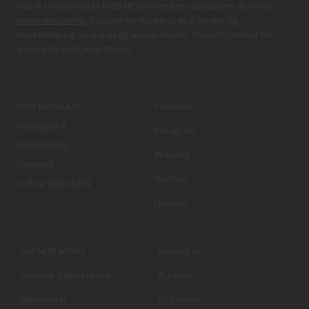
Ved at tilmelde dig til MOS MOSH Members accepterer du vores
persondatapolitik
. Du giver samtykke til, at vi sender dig
markedsføring via e-mail og sociale medier. Du kan til enhver tid
trække dit samtykke tilbage.
MOS MOSH A/S
Facebook
Nørregyde 3
Instagram
6000 Kolding
Pinterest
Danmark
YouTube
CVR nr. 32933491
LinkedIn
Om MOS MOSH
Kontakt os
Levering & Returnering
Butikker
Returportal
B2B Portal