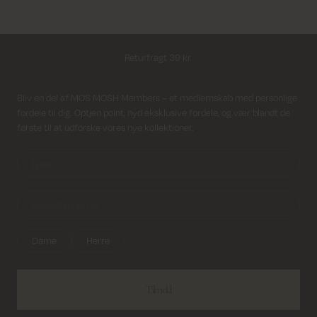
Fri fragt på alle ordrer over 499 kr.
Returfragt 39 kr.
Levering 1-2 hverdage
Modtag nyhedsbrev
Bliv en del af MOS MOSH Members – et medlemskab med personlige
fordele til dig. Optjen point, nyd eksklusive fordele, og vær blandt de
første til at udforske vores nye kollektioner.
Dame
Herre
Tilmeld