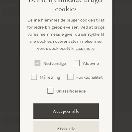
cookies
Denne hjemmeside bruger cookies til at
forbedre brugeroplevelsen. Ved at bruge
vores hjemmeside giver du samtykke til
alle cookies i overensstemmelse med
Er du det rigtige sted? Det ser ud til, at du er i
vores cookiepolitik.
Læs mere
United States
Nødvendige
Ydeevne
Målretning
Funktionalitet
Uklassificerede
Bekræft
Accepter alle
Afvis alle