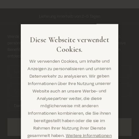
Lieferung innerhalb von 2–5 Tagen
Kostenloser Versand für alle Bestellungen über 69€
Anmeldung für Newsletter
Werde Teil von MOS MOSH Members – einer Mitgliedschaft mit
Diese Webseite verwendet
persönlichen Vorteilen für dich. Sammle Punkte, genieße exklusive
Kosten für Rücksendung ab 6.50€
Cookies.
Benefits und sei unter den Ersten, die unsere neuen Kollektionen
entdecken.
Wir verwenden Cookies, um Inhalte und
Lieferung innerhalb von 2–5 Tagen
Anzeigen zu personalisieren und unseren
Datenverkehr zu analysieren. Wir geben
Informationen über Ihre Nutzung unserer
Website auch an unsere Werbe- und
Analysepartner weiter, die diese
möglicherweise mit anderen
Damen
Herren
Informationen kombinieren, die Sie ihnen
Sind Sie hier richtig? Es sieht so aus, als wären Sie
bereitgestellt haben oder die sie im
dabei United States
Anmelden
Rahmen Ihrer Nutzung ihrer Dienste
gesammelt haben.
Weitere Informationen