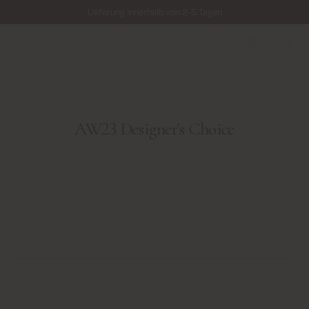
Lieferung innerhalb von 2-5 Tagen
Kostenloser Versand für alle Bestellungen über 69€
Kosten für Rücksendung ab 6.50€
Lieferung innerhalb von 2-5 Tagen
AW23 Designer's Choice