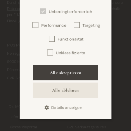
Durch die Anmeldung zu unserem Newsletter akzeptieren Sie unsere
Datenschutzerklärung
. Du stimmst zu, dass wir dir Marketinginhalte
Unbedingt erforderlich
per E-Mail und über soziale Medien zusenden dürfen. Deine
Einwilligung kannst du jederzeit widerrufen.
Performance
Targeting
Confirm
Funktionalität
MOS MOSH A/S
Facebook
Unklassifizierte
Nørregyde 3
Instagram
6000 Kolding
Pinterest
Dänemark
Alle akzeptieren
YouTube
CVR-Nr. 32933491
Linkedin
Alle ablehnen
Die MOS MOSH Story
Kontaktieren Sie uns
Details anzeigen
Lieferung & Rücksendungen
Geschäfte
Rücksendeportal
B2B Verkaufagenturen