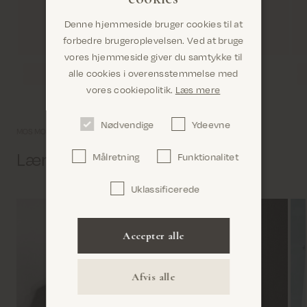
Denne hjemmeside bruger cookies til at
forbedre brugeroplevelsen. Ved at bruge
vores hjemmeside giver du samtykke til
alle cookies i overensstemmelse med
Er du det rigtige sted? Det ser ud til, at du er i
vores cookiepolitik.
Læs mere
United States
Nødvendige
Ydeevne
MOS MOSH univers
Lær os lidt bedre at kende
Målretning
Funktionalitet
Uklassificerede
Bekræft
Accepter alle
Afvis alle