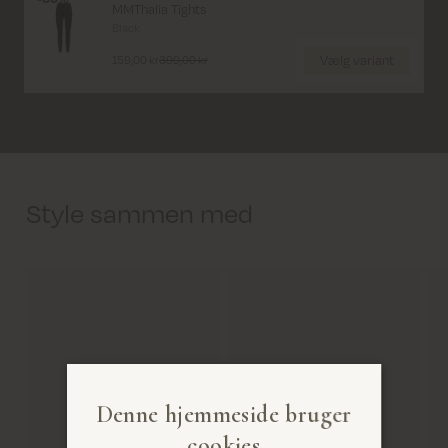
MMThalia Tights
Størrelse (CM)
S/M
M/L
Black
Vælg variant
159,00 kr
399,00 kr
Barm
88
97
Talje
72
81
Style sammen med
Denne hjemmeside bruger
cookies