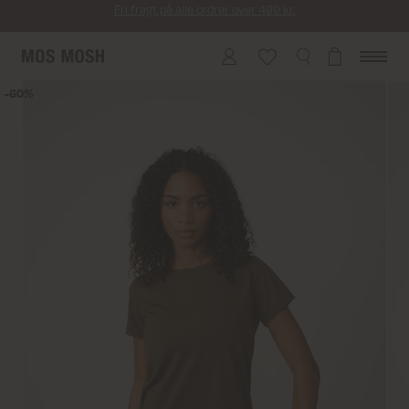
Returfragt 39 kr.
Levering 1-2 hverdage
60%
60%