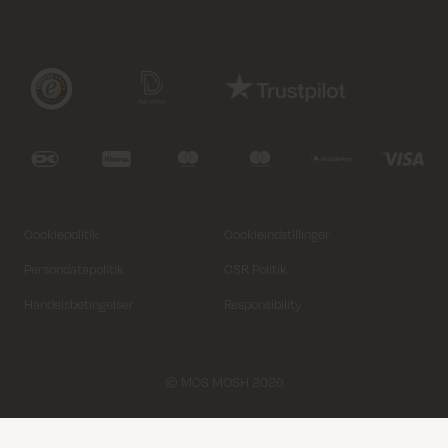
Vælg variant
Vælg variant
Luk
Luk
Cookiepolitik
Cookieindstillinger
Size
Size
Persondatapolitik
CSR Politik
XS
XS
XS
S
S
S
M
M
M
L
L
L
XL
XL
XL
Handelsbetingelser
Responsibility
Vælg Størrelse
Vælg Størrelse
Læg i kurv
© MOS MOSH 2026