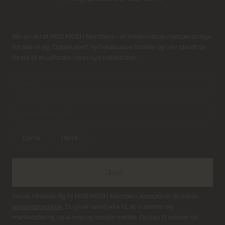
Returfragt 39 kr.
Modtag nyhedsbrev
Bliv en del af MOS MOSH Members – et medlemskab med personlige
Levering 1-2 hverdage
fordele til dig. Optjen point, nyd eksklusive fordele, og vær blandt de
første til at udforske vores nye kollektioner.
Dame
Herre
Tilmeld
Ved at tilmelde dig til MOS MOSH Members accepterer du vores
persondatapolitik
. Du giver samtykke til, at vi sender dig
markedsføring via e-mail og sociale medier. Du kan til enhver tid