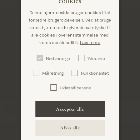
cookies
Denne hjemmeside bruger cookies til at
forbedre brugeroplevelsen. Ved at bruge
vores hjemmeside giver du samtykke til
alle cookies i overensstemmelse med
Er du det rigtige sted? Det ser ud til, at du er i
vores cookiepolitik.
Læs mere
United States
Nødvendige
Ydeevne
Målretning
Funktionalitet
Uklassificerede
Bekræft
Accepter alle
Afvis alle