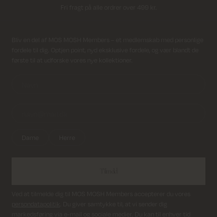
Fri fragt på alle ordrer over 499 kr.
Returfragt 39 kr.
Modtag nyhedsbrev
Bliv en del af MOS MOSH Members – et medlemskab med personlige
Levering 1-2 hverdage
fordele til dig. Optjen point, nyd eksklusive fordele, og vær blandt de
første til at udforske vores nye kollektioner.
Dame
Herre
Tilmeld
Ved at tilmelde dig til MOS MOSH Members accepterer du vores
persondatapolitik
. Du giver samtykke til, at vi sender dig
markedsføring via e-mail og sociale medier. Du kan til enhver tid