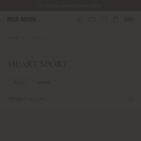
Fri fragt på alle ordrer over 499 kr.
Returfragt 39 kr.
Levering 1-2 hverdage
Dame
/
HEART Sport
HEART SPORT
Style
Sømløs
Filter
0
resultater