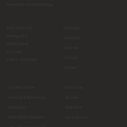
trække dit samtykke tilbage.
MOS MOSH A/S
Facebook
Nørregyde 3
Instagram
6000 Kolding
Pinterest
Danmark
YouTube
CVR nr. 32933491
LinkedIn
Om MOS MOSH
Kontakt os
Levering & Returnering
Butikker
Returportal
B2B Portal
MOS MOSH Members
Job & Karriere
Ofte stillede spørgsmål