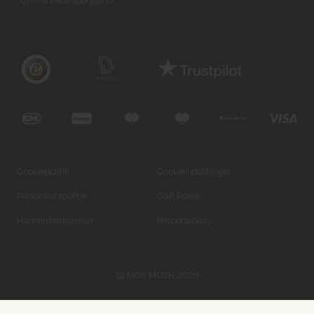
Cookiepolitik
Cookieindstillinger
Persondatapolitik
CSR Politik
Handelsbetingelser
Responsibility
© MOS MOSH 2026