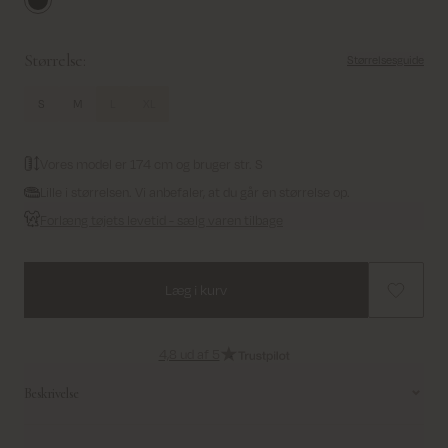
Black
Størrelse:
Størrelsesguide
S
M
L
XL
Vores model er 174 cm og bruger str. S
Lille i størrelsen. Vi anbefaler, at du går en størrelse op.
Forlæng tøjets levetid - sælg varen tilbage
Læg i kurv
4,8 ud af 5
Beskrivelse
Shape shorts er simpelthen et musthave i denne sæson! De er utrolig