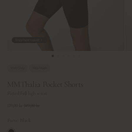
Shop hele looket
Web Only
Mos Mosh
MMThalia Pocket Shorts
Fitted fit
|
High waist
139,00 kr
349,00 kr
Farve:
Black