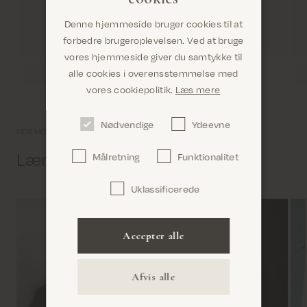
Denne hjemmeside bruger cookies til at
forbedre brugeroplevelsen. Ved at bruge
vores hjemmeside giver du samtykke til
alle cookies i overensstemmelse med
Er du det rigtige sted? Det ser ud til, at du er i
vores cookiepolitik.
Læs mere
United States
Nødvendige
Ydeevne
MOS MOSH univers
Lær os lidt bedre at kende
Målretning
Funktionalitet
Uklassificerede
Bekræft
Accepter alle
Afvis alle