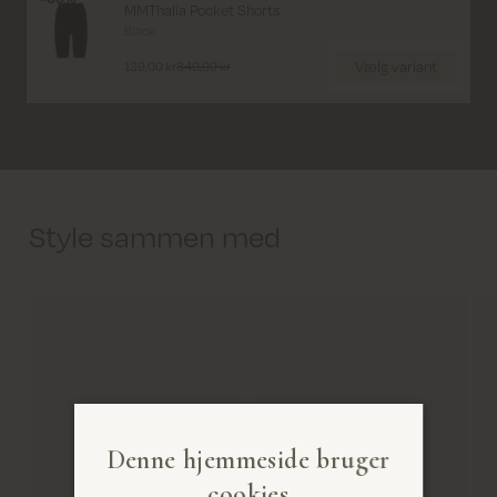
MMThalia Pocket Shorts
Black
Vælg variant
139,00 kr
349,00 kr
Style sammen med
Denne hjemmeside bruger
cookies