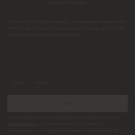
Levering 1-2 hverdage
Fri fragt på alle ordrer over 499 kr.
Modtag nyhedsbrev
Bliv en del af MOS MOSH Members – et medlemskab med personlige
fordele til dig. Optjen point, nyd eksklusive fordele, og vær blandt de
Returfragt 39 kr.
første til at udforske vores nye kollektioner.
Levering 1-2 hverdage
Dame
Herre
Tilmeld
Ved at tilmelde dig til MOS MOSH Members accepterer du vores
persondatapolitik
. Du giver samtykke til, at vi sender dig
markedsføring via e-mail og sociale medier. Du kan til enhver tid