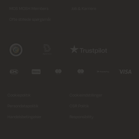
MOS MOSH Members
Job & Karriere
Ofte stillede spørgsmål
Cookiepolitik
Cookieindstillinger
Persondatapolitik
CSR Politik
XS
S
M
L
XL
Handelsbetingelser
Responsibility
Læg i kurv