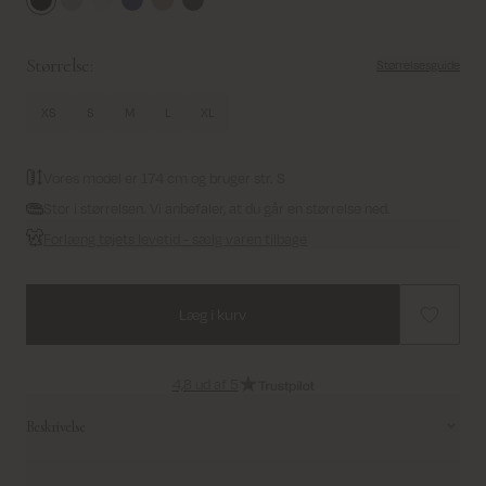
Black
Grey Melange
Ecru
Salute Navy
Feather Gray
Grape Leaf
Størrelse:
Størrelsesguide
XS
S
M
L
XL
Vores model er 174 cm og bruger str. S
Stor i størrelsen. Vi anbefaler, at du går en størrelse ned.
Forlæng tøjets levetid - sælg varen tilbage
Læg i kurv
4,8 ud af 5
Beskrivelse
Denne bløde strik har et klassisk og tidløst udtryk med rund hals og en