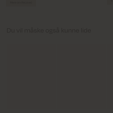
M
Mere om ReLoved
Du vil måske også kunne lide