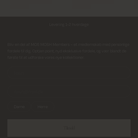
Levering 1-2 hverdage
Fri fragt på alle ordrer over 499 kr.
Modtag nyhedsbrev
Bliv en del af MOS MOSH Members – et medlemskab med personlige
fordele til dig. Optjen point, nyd eksklusive fordele, og vær blandt de
Returfragt 39 kr.
første til at udforske vores nye kollektioner.
Levering 1-2 hverdage
Dame
Herre
Tilmeld