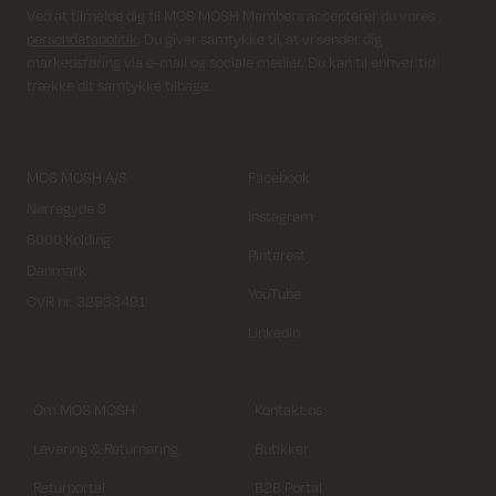
Ved at tilmelde dig til MOS MOSH Members accepterer du vores
persondatapolitik
. Du giver samtykke til, at vi sender dig
markedsføring via e-mail og sociale medier. Du kan til enhver tid
trække dit samtykke tilbage.
MOS MOSH A/S
Facebook
Nørregyde 3
Instagram
6000 Kolding
Pinterest
Danmark
YouTube
CVR nr. 32933491
LinkedIn
Om MOS MOSH
Kontakt os
Levering & Returnering
Butikker
Returportal
B2B Portal