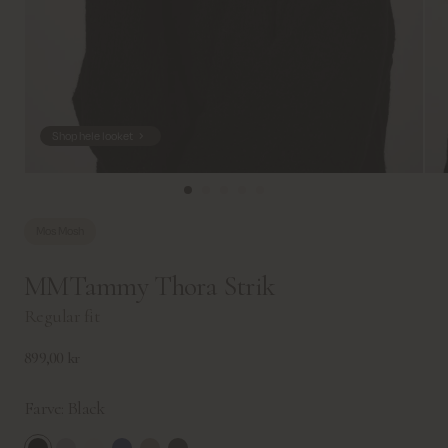
Shop hele looket
Mos Mosh
MMTammy Thora Strik
Regular fit
899,00 kr
Farve:
Black