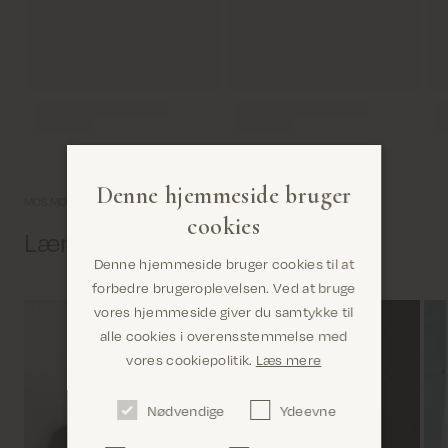
Denne hjemmeside bruger
MOS MOSH univers
cookies
Lær os lidt bedre at kende
Denne hjemmeside bruger cookies til at
forbedre brugeroplevelsen. Ved at bruge
vores hjemmeside giver du samtykke til
alle cookies i overensstemmelse med
Er du det rigtige sted? Det ser ud til, at du er i
vores cookiepolitik.
Læs mere
United States
Nødvendige
Ydeevne