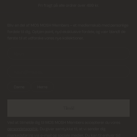
Fri fragt på alle ordrer over 499 kr.
Returfragt 39 kr.
Modtag nyhedsbrev
Bliv en del af MOS MOSH Members – et medlemskab med personlige
fordele til dig. Optjen point, nyd eksklusive fordele, og vær blandt de
Levering 1-2 hverdage
første til at udforske vores nye kollektioner.
Dame
Herre
Tilmeld
Ved at tilmelde dig til MOS MOSH Members accepterer du vores
persondatapolitik
. Du giver samtykke til, at vi sender dig
markedsføring via e-mail og sociale medier. Du kan til enhver tid