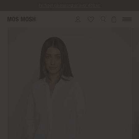
Fri fragt på alle ordrer over 499 kr.
Returfragt 39 kr.
Levering 1-2 hverdage