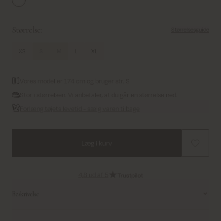
White
Størrelse:
Størrelsesguide
XS
S
M
L
XL
Vores model er 174 cm og bruger str. S
Stor i størrelsen. Vi anbefaler, at du går en størrelse ned.
Forlæng tøjets levetid - sælg varen tilbage
Læg i kurv
4,8 ud af 5
Beskrivelse
Denne elegante skjorte er designet i en regulær pasform og har fine