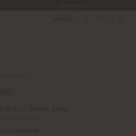
Returfragt 39 kr.
Denmark
Denmark
lee Chrome Jeans
s Mosh
Relee Chrome Jeans
aight fit
|
High waist
,00 kr
1.099,00 kr