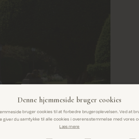
Denne hjemmeside bruger cookies
Er du det rigtige sted? Det ser ud til, at du
emmeside bruger cookies til at forbedre brugeroplevelsen. Ved at br
er i United States
giver du samtykke til alle cookies i overensstemmelse med vores co
Læs mere