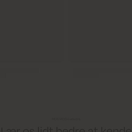
MOS MOSH univers
Lær os lidt bedre at kende