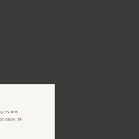
uge vores
okiepolitik.