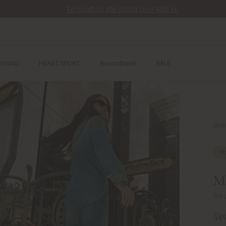
Fri fragt på alle ordrer over 499 kr.
YANNO
HEART SPORT
Secondhand
SALE
MMRe
Mo
MM
Str
549