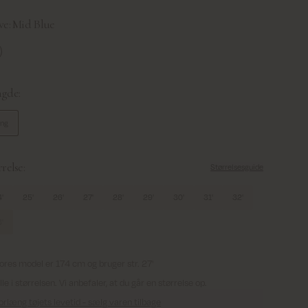
ve:
Mid Blue
d Blue
gde:
ong
relse:
Størrelsesguide
'
25'
26'
27'
28'
29'
30'
31'
32'
'
ores model er 174 cm og bruger str. 27'
ille i størrelsen. Vi anbefaler, at du går en størrelse op.
orlæng tøjets levetid - sælg varen tilbage