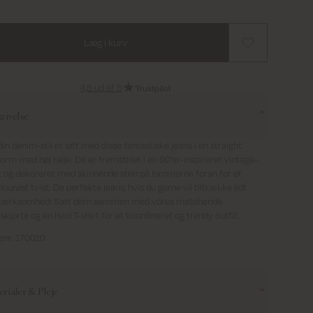
Læg i kurv
4,8 ud af 5
rivelse
din denim-stil et løft med disse fantastiske jeans i en straight
orm med høj talje. De er fremstillet i en 90'er-inspireret vintage-
 og dekoreret med skinnende sten på lommerne foran for et
ourøst tvist. De perfekte jeans, hvis du gerne vil tiltrække lidt
ærksomhed! Sæt dem sammen med vores matchende
skjorte og en hvid T-shirt for et koordineret og trendy outfit.
enr. 170010
rialer & Pleje