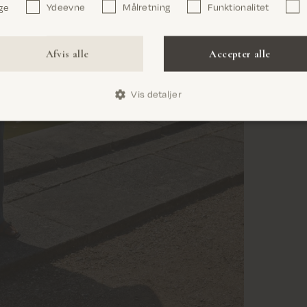
ge
Ydeevne
Målretning
Funktionalitet
Bekræft
Afvis alle
Accepter alle
Vis detaljer