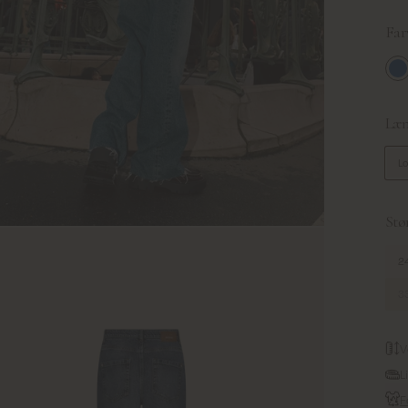
Far
Mi
Læn
L
Stør
24
33
V
L
F