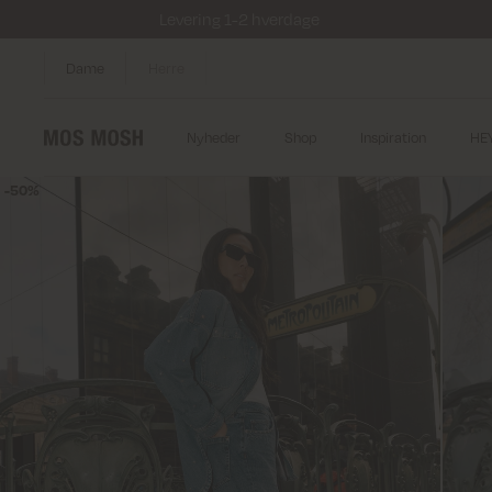
Levering 1-2 hverdage
Dame
Herre
Nyheder
Shop
Inspiration
HE
50%
50%