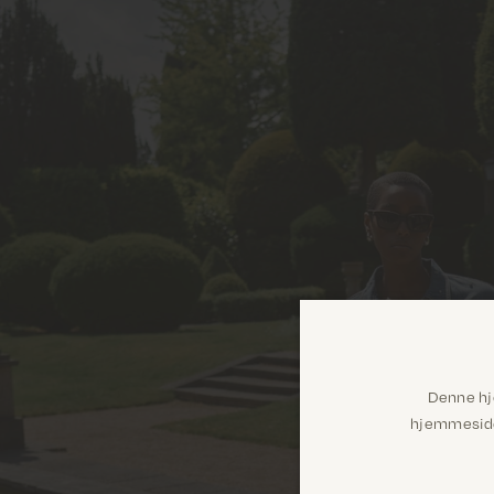
Denne hj
hjemmeside 