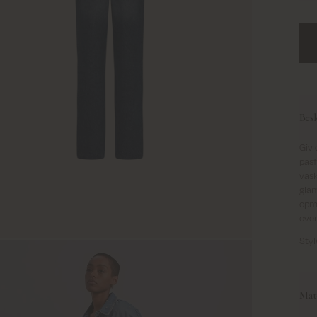
Besk
Giv 
pasf
vask
glam
opm
over
Styl
Mate