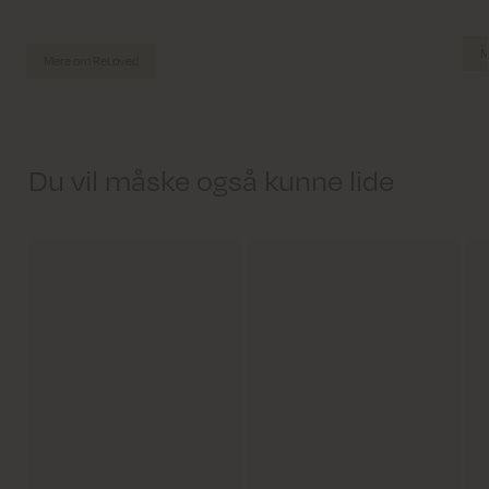
M
Mere om ReLoved
Du vil måske også kunne lide