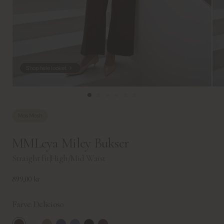
Shop hele looket
Mos Mosh
MMLeya Miley Bukser
Straight fit
|
High/Mid Waist
899,00 kr
Farve:
Delicioso