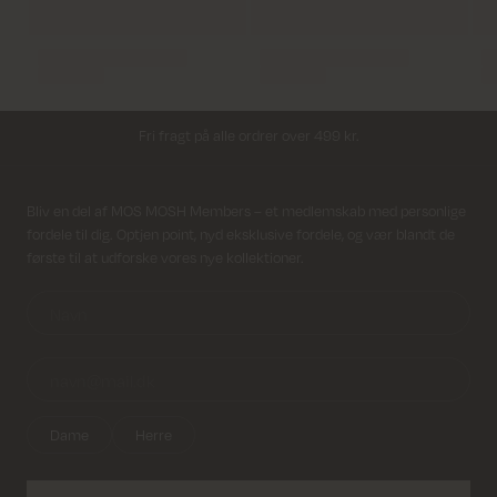
Levering 1-2 hverdage
Fri fragt på alle ordrer over 499 kr.
Returfragt 39 kr.
Modtag nyhedsbrev
Bliv en del af MOS MOSH Members – et medlemskab med personlige
Levering 1-2 hverdage
fordele til dig. Optjen point, nyd eksklusive fordele, og vær blandt de
første til at udforske vores nye kollektioner.
Dame
Herre