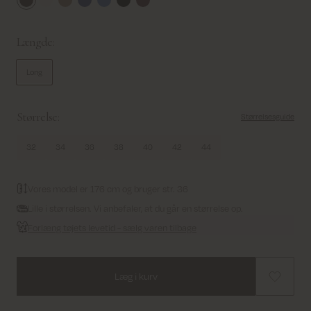
Delicioso
Ecru
Tannin
Salute Navy
Ultramarine
Black
Port Royale
Længde:
Long
Størrelse:
Størrelsesguide
32
34
36
38
40
42
44
Vores model er 176 cm og bruger str. 36
Lille i størrelsen. Vi anbefaler, at du går en størrelse op.
Forlæng tøjets levetid - sælg varen tilbage
Læg i kurv