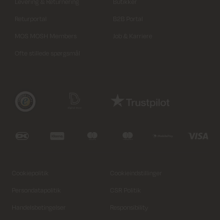
Levering & Returnering
Butikker
Returportal
B2B Portal
MOS MOSH Members
Job & Karriere
Ofte stillede spørgsmål
Long
Cookiepolitik
Cookieindstillinger
Persondatapolitik
CSR Politik
32
34
36
38
40
42
44
Handelsbetingelser
Responsibility