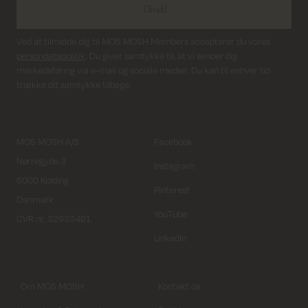
Tilmeld
Ved at tilmelde dig til MOS MOSH Members accepterer du vores
persondatapolitik
. Du giver samtykke til, at vi sender dig
markedsføring via e-mail og sociale medier. Du kan til enhver tid
trække dit samtykke tilbage.
MOS MOSH A/S
Facebook
Nørregyde 3
Instagram
6000 Kolding
Pinterest
Danmark
YouTube
CVR nr. 32933491
LinkedIn
Om MOS MOSH
Kontakt os