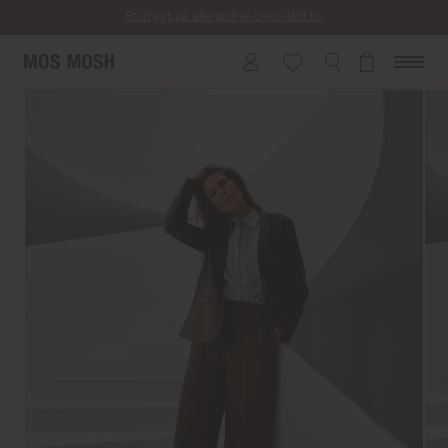
Fri fragt på alle ordrer over 499 kr.
Returfragt 39 kr.
Levering 1-2 hverdage