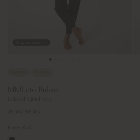
Shop hele looket
Web Only
Mos Mosh
MMLeto Bukser
Relaxed fit
|
Mid waist
219,00 kr
549,00 kr
Farve:
Black