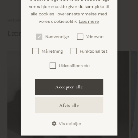
vores hjemmeside giver du samtykke til
alle cookies i overensstemmelse med
Er du det rigtige sted? Det ser ud til, at du er i
vores cookiepolitik.
Læs mere
MOS MOSH univers
United States
Lær os lidt bedre at kende
Nødvendige
Ydeevne
Målretning
Funktionalitet
Uklassificerede
Bekræft
Accepter alle
Afvis alle
Vis detaljer