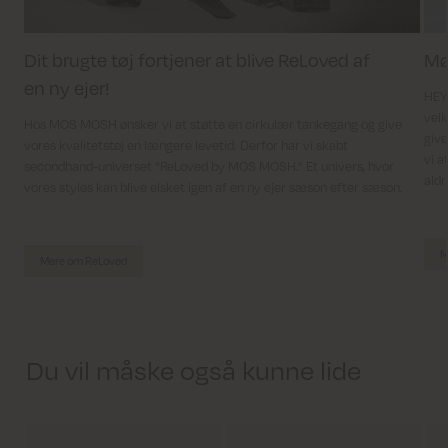
Dit brugte tøj fortjener at blive ReLoved af
Mø
en ny ejer!
HEYA
velk
Hos MOS MOSH ønsker vi at støtte en cirkulær tankegang og give
give
vores kvalitetstøj en længere levetid. Derfor har vi skabt
vi a
secondhand-universet “ReLoved by MOS MOSH.” Et univers, hvor
aldr
vores styles kan blive elsket igen af en ny ejer sæson efter sæson.
M
Mere om ReLoved
Du vil måske også kunne lide