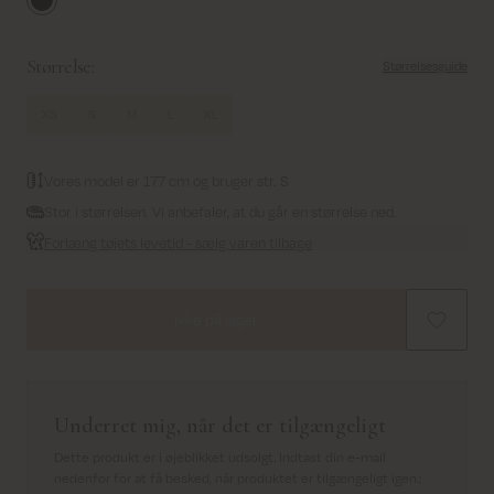
Black
Størrelse:
Størrelsesguide
XS
S
M
L
XL
Vores model er 177 cm og bruger str. S
Stor i størrelsen. Vi anbefaler, at du går en størrelse ned.
Forlæng tøjets levetid - sælg varen tilbage
Ikke på lager
Underret mig, når det er tilgængeligt
Dette produkt er i øjeblikket udsolgt. Indtast din e-mail
nedenfor for at få besked, når produktet er tilgængeligt igen.
: