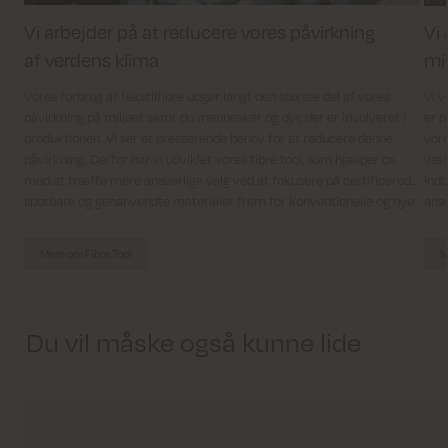
Vi arbejder på at reducere vores påvirkning
Vi
af verdens klima
mi
Vores forbrug af tekstilfibre udgør langt den største del af vores
Vi v
påvirkning på miljøet samt de mennesker og dyr, der er involveret i
er p
produktionen. Vi ser et presserende behov for at reducere denne
vore
påvirkning. Derfor har vi udviklet vores fibre tool, som hjælper os
værd
med at træffe mere ansvarlige valg ved at fokusere på certificerede,
indb
sporbare og genanvendte materialer frem for konventionelle og nye
ansv
fibre.
Mere om Fibre Tool
M
Du vil måske også kunne lide