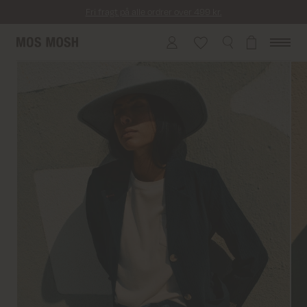
Fri fragt på alle ordrer over 499 kr.
Returfragt 39 kr.
Levering 1-2 hverdage