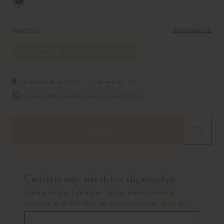
Vulcan
Størrelse:
Størrelsesguide
34
36
38
40
42
44
Vores model er 173 cm og bruger str. 36
Forlæng tøjets levetid - sælg varen tilbage
Ikke på lager
Underret mig, når det er tilgængeligt
Dette produkt er i øjeblikket udsolgt. Indtast din e-mail
nedenfor for at få besked, når produktet er tilgængeligt igen.
: