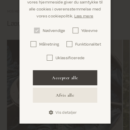
vores hjemmeside giver du samtykke til
alle cookies i overensstemmelse med
MOS MOSH univers
Er du det rigtige sted? Det ser ud til, at du er i
vores cookiepolitik.
Læs mere
United States
Lær os lidt bedre at kende
Nødvendige
Ydeevne
Målretning
Funktionalitet
Uklassificerede
Bekræft
Accepter alle
Afvis alle
Vis detaljer