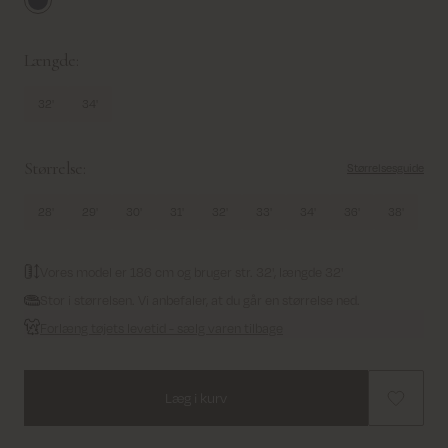
Vintage Blue
Længde:
32'
34'
Størrelse:
Størrelsesguide
28'
29'
30'
31'
32'
33'
34'
36'
38'
Vores model er 186 cm og bruger str. 32', længde 32'
Stor i størrelsen. Vi anbefaler, at du går en størrelse ned.
Forlæng tøjets levetid - sælg varen tilbage
Læg i kurv