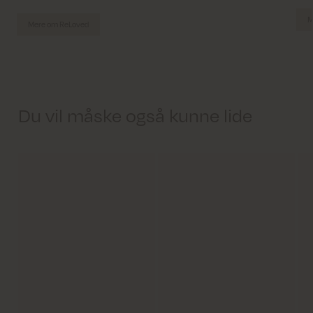
M
Mere om ReLoved
Du vil måske også kunne lide