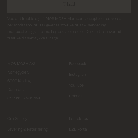
Tilmeld
Ved at tilmelde dig til MOS MOSH Members accepterer du vores
persondatapolitik
. Du giver samtykke til, at vi sender dig
markedsføring via e-mail og sociale medier. Du kan til enhver tid
trække dit samtykke tilbage.
MOS MOSH A/S
Facebook
Nørregyde 3
Instagram
6000 Kolding
YouTube
Danmark
LinkedIn
CVR nr. 32933491
Om Gallery
Kontakt os
Levering & Returnering
B2B Portal