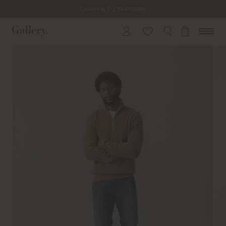
Levering 1-2 hverdage
Fri fragt på alle ordrer over 499 kr.
Returfragt 39 kr.
Levering 1-2 hverdage