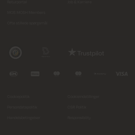
Returportal
Job & Karriere
MOS MOSH Members
Ofte stillede spørgsmål
32'
34'
Cookiepolitik
Cookieindstillinger
Persondatapolitik
CSR Politik
28'
29'
30'
31'
32'
33'
34'
36'
38'
Handelsbetingelser
Responsibility