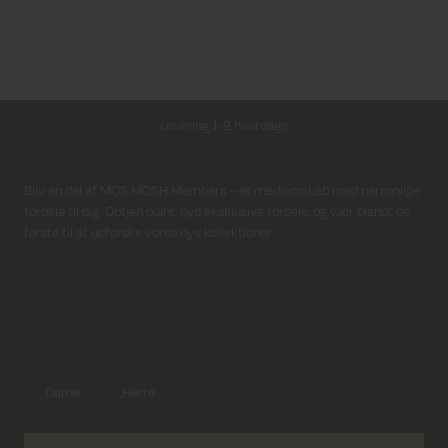
Levering 1-2 hverdage
Fri fragt på alle ordrer over 499 kr.
Modtag nyhedsbrev
Bliv en del af MOS MOSH Members – et medlemskab med personlige
fordele til dig. Optjen point, nyd eksklusive fordele, og vær blandt de
Returfragt 39 kr.
første til at udforske vores nye kollektioner.
Levering 1-2 hverdage
Dame
Herre