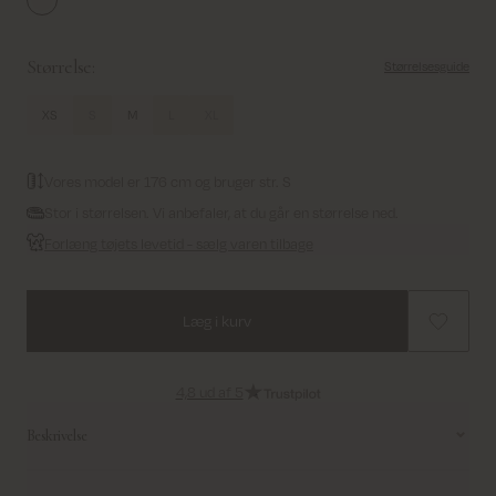
Ecru
Størrelse:
Størrelsesguide
XS
S
M
L
XL
Vores model er 176 cm og bruger str. S
Stor i størrelsen. Vi anbefaler, at du går en størrelse ned.
Forlæng tøjets levetid - sælg varen tilbage
Læg i kurv
4,8 ud af 5
Beskrivelse
Denne skjorte har en regulær pasform, der både giver komfort og