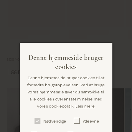
Denne hjemmeside bruger
MOS MOSH univers
cookies
Lær os lidt bedre at kende
Denne hjemmeside bruger cookies til at
forbedre brugeroplevelsen. Ved at bruge
vores hjemmeside giver du samtykke til
alle cookies i overensstemmelse med
Er du det rigtige sted? Det ser ud til, at du er i
vores cookiepolitik.
Læs mere
United States
Nødvendige
Ydeevne