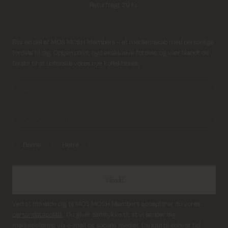
Levering 1-2 hverdage
Modtag nyhedsbrev
Bliv en del af MOS MOSH Members – et medlemskab med personlige
fordele til dig. Optjen point, nyd eksklusive fordele, og vær blandt de
første til at udforske vores nye kollektioner.
Dame
Herre
Tilmeld
Ved at tilmelde dig til MOS MOSH Members accepterer du vores
persondatapolitik
. Du giver samtykke til, at vi sender dig
markedsføring via e-mail og sociale medier. Du kan til enhver tid