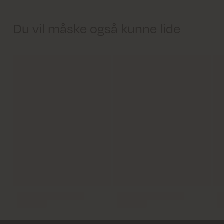
Du vil måske også kunne lide
Levering 1-2 hverdage
Fri fragt på alle ordrer over 499 kr.
Returfragt 39 kr.