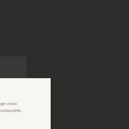
uge vores
okiepolitik.