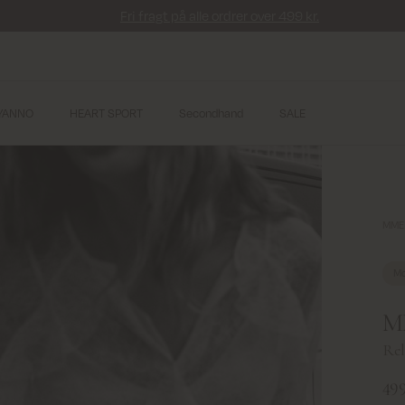
Fri fragt på alle ordrer over 499 kr.
YANNO
HEART SPORT
Secondhand
SALE
MMEi
Mo
MM
Rel
499