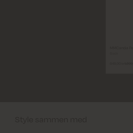
Length
Long
Size
24'
25'
MMCandia Pe
Black
649,00 kr
1.299
Style sammen med