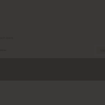
26'
27'
28'
29'
30'
31'
32'
33'
ach Jeans
Vælg Størrelse
Væl
,00 kr