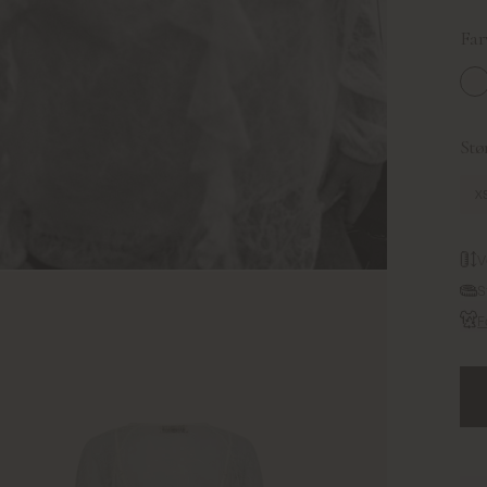
Far
Ec
Stør
X
V
S
F