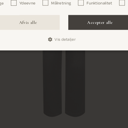
ge
Ydeevne
Målretning
Funktionalitet
Bekræft
Afvis alle
Accepter alle
Vis detaljer
ant