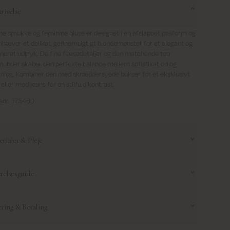
rivelse
e smukke og feminine bluse er designet i en afslappet pasform og
hæver et delikat, gennemsigtigt blondemønster for et elegant og
ineret udtryk. De fine flæsedetaljer og den matchende top
nunder skaber den perfekte balance mellem sofistikation og
ing. Kombiner den med skræddersyede bukser for et eksklusivt
 eller med jeans for en stilfuld kontrast.
enr. 173460
rialer & Pleje
relsesguide
Meget skånsom maskinvask
 med lignende farver
 denne størrelsesguide til at hjælpe dig med at finde den rette
relse. Husk at det er en generel guide, og størrelser kan variere alt
ring & Betaling
g en vaskepose
r modellens pasform.
gå skarpe genstande
ering
: Fri fragt på alle ordrer over 69 €