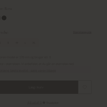
ve:
Ecru
ru
Black
relse:
Størrelsesguide
S
S
M
L
XL
ores model er 176 cm og bruger str. S
tor i størrelsen. Vi anbefaler, at du går en størrelse ned.
orlæng tøjets levetid - sælg varen tilbage
Læg i kurv
4,8 ud af 5