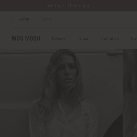
Levering 1-2 hverdage
Dame
Herre
Nyheder
Shop
Inspiration
HE
50%
50%