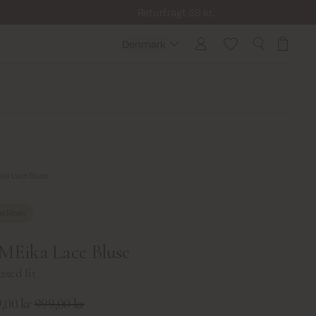
Returfragt 39 kr.
Denmark
Denmark
ka Lace Bluse
s Mosh
Eika Lace Bluse
axed fit
,00 kr
999,00 kr