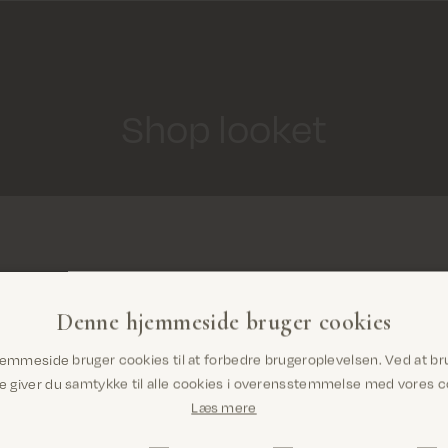
Shop looket
Denne hjemmeside bruger cookies
Er du det rigtige sted? Det ser ud til, at du
emmeside bruger cookies til at forbedre brugeroplevelsen. Ved at br
er i United States
giver du samtykke til alle cookies i overensstemmelse med vores co
Læs mere