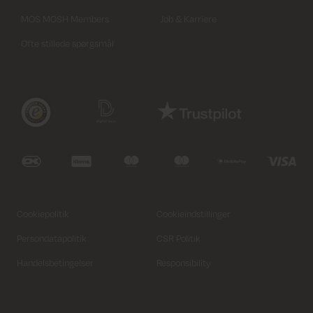
MOS MOSH Members
Job & Karriere
Ofte stillede spørgsmål
Cookiepolitik
Cookieindstillinger
Persondatapolitik
CSR Politik
34
36
38
40
42
44
Handelsbetingelser
Responsibility
Læg i kurv