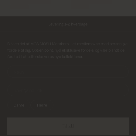
Levering 1-2 hverdage
Fri fragt på alle ordrer over 499 kr.
Modtag nyhedsbrev
Bliv en del af MOS MOSH Members – et medlemskab med personlige
fordele til dig. Optjen point, nyd eksklusive fordele, og vær blandt de
Returfragt 39 kr.
første til at udforske vores nye kollektioner.
Levering 1-2 hverdage
Dame
Herre
Tilmeld