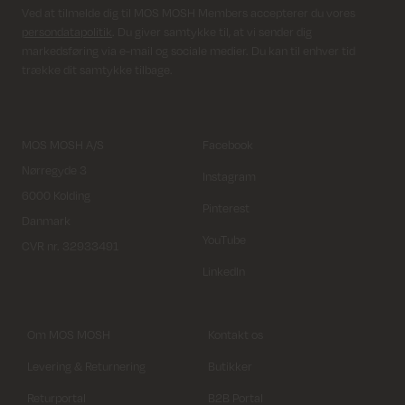
Ved at tilmelde dig til MOS MOSH Members accepterer du vores
persondatapolitik
. Du giver samtykke til, at vi sender dig
markedsføring via e-mail og sociale medier. Du kan til enhver tid
trække dit samtykke tilbage.
MOS MOSH A/S
Facebook
Nørregyde 3
Instagram
6000 Kolding
Pinterest
Danmark
YouTube
CVR nr. 32933491
LinkedIn
Om MOS MOSH
Kontakt os
Levering & Returnering
Butikker
Returportal
B2B Portal