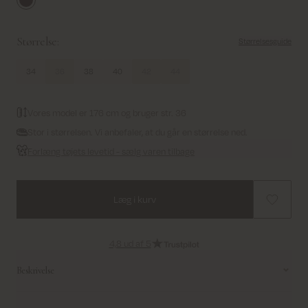
Fudge
Størrelse:
Størrelsesguide
34
36
38
40
42
44
Vores model er 176 cm og bruger str. 36
Stor i størrelsen. Vi anbefaler, at du går en størrelse ned.
Forlæng tøjets levetid - sælg varen tilbage
Læg i kurv
4,8 ud af 5
Beskrivelse
Omfavn 90’ernes coolness med denne ultrabløde læderjakke.