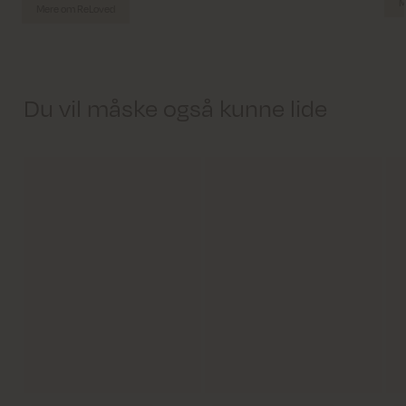
M
Mere om ReLoved
Du vil måske også kunne lide