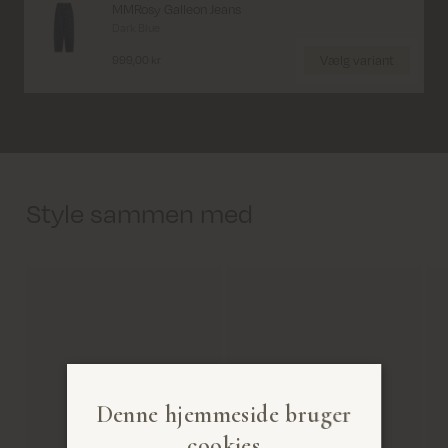
MMRosy Galleon Jeans
Dark Blue
Vælg variant
999,00 kr
Style sammen med
Denne hjemmeside bruger
cookies