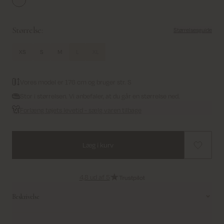
Ecru
Størrelse:
Størrelsesguide
XS
S
M
L
XL
Vores model er 176 cm og bruger str. S
Stor i størrelsen. Vi anbefaler, at du går en størrelse ned.
Forlæng tøjets levetid - sælg varen tilbage
Læg i kurv
4,8 ud af 5
Beskrivelse
Denne chic skjorte forener klassisk skrædderkunst med et friskt,