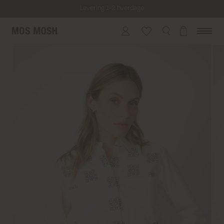
Levering 1-2 hverdage
Fri fragt på alle ordrer over 499 kr.
Returfragt 39 kr.
Levering 1-2 hverdage