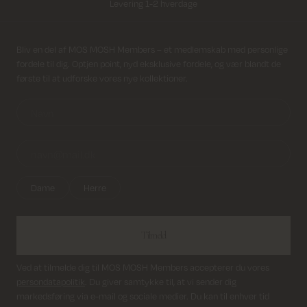
Fri fragt på alle ordrer over 499 kr.
Modtag nyhedsbrev
Bliv en del af MOS MOSH Members – et medlemskab med personlige
Returfragt 39 kr.
fordele til dig. Optjen point, nyd eksklusive fordele, og vær blandt de
første til at udforske vores nye kollektioner.
Levering 1-2 hverdage
Dame
Herre
Tilmeld
Ved at tilmelde dig til MOS MOSH Members accepterer du vores
persondatapolitik
. Du giver samtykke til, at vi sender dig
markedsføring via e-mail og sociale medier. Du kan til enhver tid