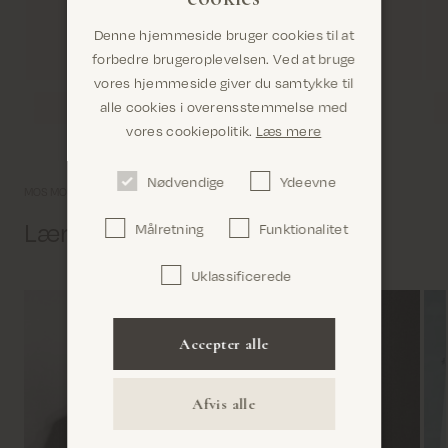
Denne hjemmeside bruger cookies til at
forbedre brugeroplevelsen. Ved at bruge
vores hjemmeside giver du samtykke til
alle cookies i overensstemmelse med
Er du det rigtige sted? Det ser ud til, at du er i
vores cookiepolitik.
Læs mere
United States
Nødvendige
Ydeevne
MOS MOSH univers
Lær os lidt bedre at kende
Målretning
Funktionalitet
Uklassificerede
Bekræft
Accepter alle
Afvis alle