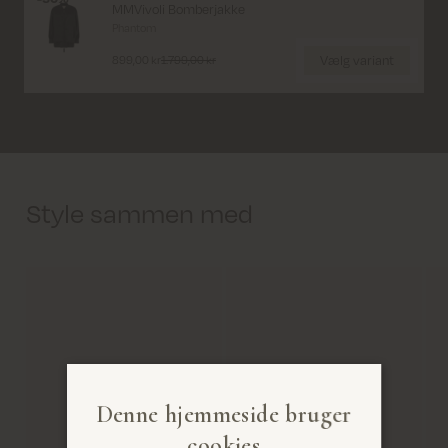
MMVivoli Bomberjakke
Phantom
Vælg variant
899,00 kr
1.799,00 kr
Style sammen med
Denne hjemmeside bruger
cookies