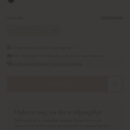
Black
Størrelse:
Størrelsesguide
XS
S
M
L
XL
Vores model er 174 cm og bruger str. S
Stor i størrelsen. Vi anbefaler, at du går en størrelse ned.
Forlæng tøjets levetid - sælg varen tilbage
Ikke på lager
Underret mig, når det er tilgængeligt
Dette produkt er i øjeblikket udsolgt. Indtast din e-mail
nedenfor for at få besked, når produktet er tilgængeligt igen.
: