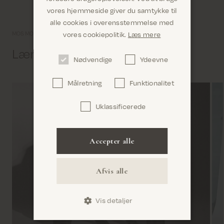
vores hjemmeside giver du samtykke til
alle cookies i overensstemmelse med
Er du det rigtige sted? Det ser ud til, at du er i
vores cookiepolitik.
Læs mere
MOS MOSH univers
United States
Lær os lidt bedre at kende
Nødvendige
Ydeevne
Målretning
Funktionalitet
Uklassificerede
Bekræft
Accepter alle
Afvis alle
Vis detaljer