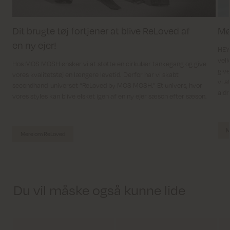
Dit brugte tøj fortjener at blive ReLoved af
Mø
en ny ejer!
HEYA
velk
Hos MOS MOSH ønsker vi at støtte en cirkulær tankegang og give
give
vores kvalitetstøj en længere levetid. Derfor har vi skabt
vi a
secondhand-universet “ReLoved by MOS MOSH.” Et univers, hvor
aldr
vores styles kan blive elsket igen af en ny ejer sæson efter sæson.
M
Mere om ReLoved
Du vil måske også kunne lide